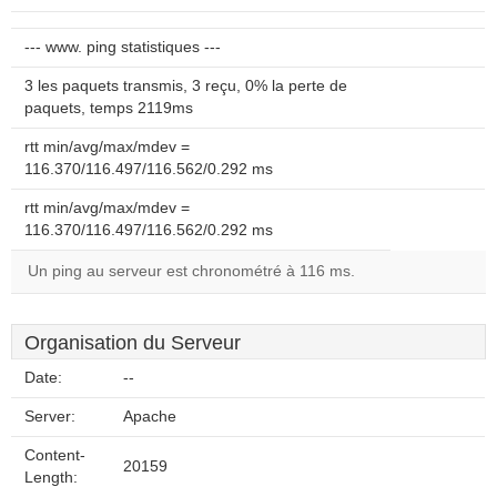
--- www. ping statistiques ---
3 les paquets transmis, 3 reçu, 0% la perte de
paquets, temps 2119ms
rtt min/avg/max/mdev =
116.370/116.497/116.562/0.292 ms
rtt min/avg/max/mdev =
116.370/116.497/116.562/0.292 ms
Un ping au serveur est chronométré à 116 ms.
Organisation du Serveur
Date:
--
Server:
Apache
Content-
20159
Length: