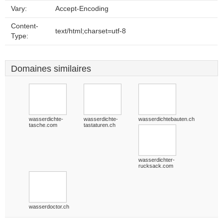
Vary:
Accept-Encoding
Content-
text/html;charset=utf-8
Type:
Domaines similaires
wasserdichte-
wasserdichte-
wasserdichtebauten.ch
tasche.com
tastaturen.ch
wasserdichter-
rucksack.com
wasserdoctor.ch