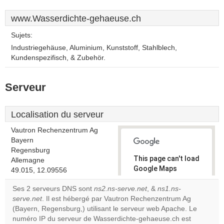
www.Wasserdichte-gehaeuse.ch
Sujets:
Industriegehäuse, Aluminium, Kunststoff, Stahlblech,
Kundenspezifisch, & Zubehör.
Serveur
Localisation du serveur
Vautron Rechenzentrum Ag
Bayern
Regensburg
This page can't load
Allemagne
Google Maps
49.015, 12.09556
correctly.
Ses 2 serveurs DNS sont
ns2.ns-serve.net
, &
ns1.ns-
serve.net
. Il est hébergé par Vautron Rechenzentrum Ag
Do you
OK
(Bayern, Regensburg,) utilisant le serveur web Apache. Le
own this
website?
numéro IP du serveur de Wasserdichte-gehaeuse.ch est