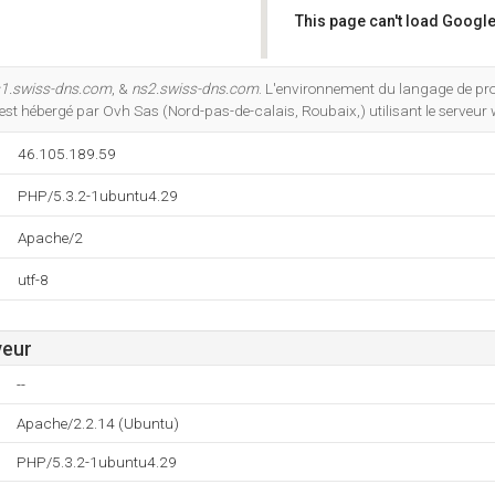
This page can't load Google
Do you own this website?
1.swiss-dns.com
, &
ns2.swiss-dns.com
. L'environnement du langage de p
est hébergé par Ovh Sas (Nord-pas-de-calais, Roubaix,) utilisant le serveu
46.105.189.59
PHP/5.3.2-1ubuntu4.29
Apache/2
utf-8
veur
--
Apache/2.2.14 (Ubuntu)
PHP/5.3.2-1ubuntu4.29