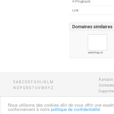
X-Pingback:
Link:
Domaines similaires
waterhog.ch
À propos
0
A
B
C
D
E
F
G
H
I
J
K
L
M
Contacte
N
O
P
Q
R
S
T
U
V
W
X
Y
Z
Supprimer
Nous utilisons des cookies afin de vous offrir une expér
conformément à notre
politique de confidentialité