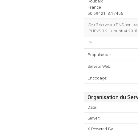
Roubaix
France
50.69421, 3.17456
Ses 2 serveurs DNS sont
ns
PHP/5.3.2-1ubuntu4.29. Il 
IP:
Propulsé par:
Serveur Web:
Encodage:
Organisation du Ser
Date:
Server:
X-Powered-By: