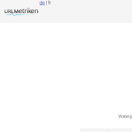
de
| fr
Watergu