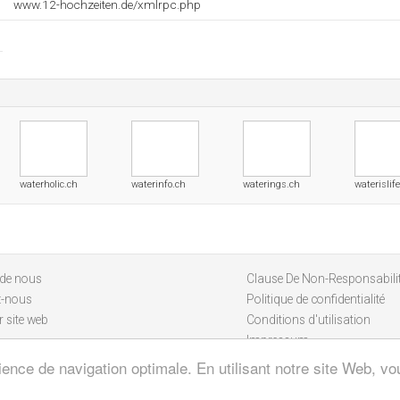
www.12-hochzeiten.de/xmlrpc.php
waterholic.ch
waterinfo.ch
waterings.ch
waterislif
 de nous
Clause De Non-Responsabili
z-nous
Politique de confidentialité
 site web
Conditions d'utilisation
Impressum
ience de navigation optimale. En utilisant notre site Web, vou