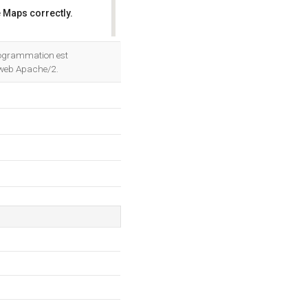
 Maps correctly.
OK
rogrammation est
r web Apache/2.