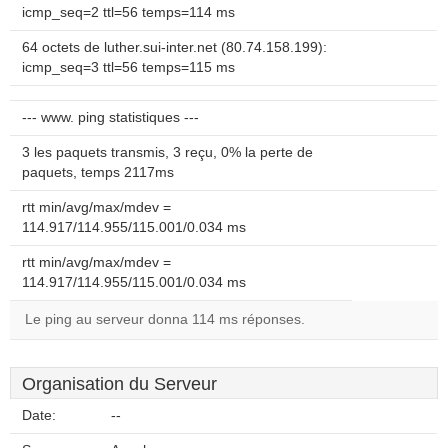
icmp_seq=2 ttl=56 temps=114 ms
64 octets de luther.sui-inter.net (80.74.158.199):
icmp_seq=3 ttl=56 temps=115 ms
--- www. ping statistiques ---
3 les paquets transmis, 3 reçu, 0% la perte de
paquets, temps 2117ms
rtt min/avg/max/mdev =
114.917/114.955/115.001/0.034 ms
rtt min/avg/max/mdev =
114.917/114.955/115.001/0.034 ms
Le ping au serveur donna 114 ms réponses.
Organisation du Serveur
Date:
--