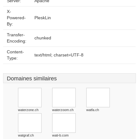
Server:
Apache
X-
Powered-
PleskLin
By:
Transfer-
chunked
Encoding:
Content-
text/html; charset=UTF-8
Type:
Domaines similaires
waterzone.ch
waterzoom.ch
watfa.ch
watgraf.ch
wati-b.com