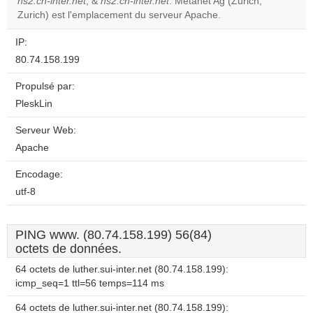
OK
ns2.ch-inter.net
, &
ns2.ch-inter.net
. Metanet Ag (Zurich,
own this
website?
Zurich) est l'emplacement du serveur Apache.
IP:
80.74.158.199
Propulsé par:
PleskLin
Serveur Web:
Apache
Encodage:
utf-8
PING www. (80.74.158.199) 56(84)
octets de données.
64 octets de luther.sui-inter.net (80.74.158.199):
icmp_seq=1 ttl=56 temps=114 ms
64 octets de luther.sui-inter.net (80.74.158.199):