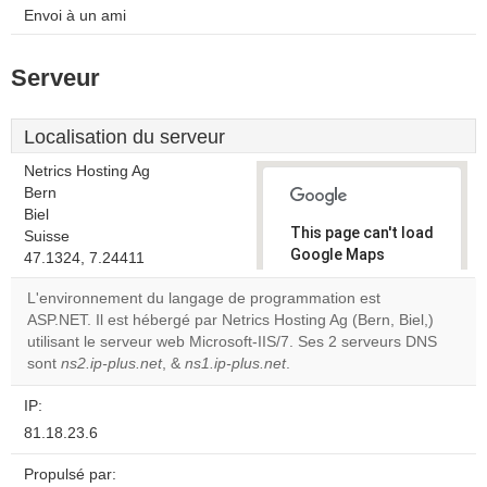
Envoi à un ami
Serveur
Localisation du serveur
Netrics Hosting Ag
Bern
Biel
This page can't load
Suisse
Google Maps
47.1324, 7.24411
correctly.
L'environnement du langage de programmation est
ASP.NET. Il est hébergé par Netrics Hosting Ag (Bern, Biel,)
Do you
OK
utilisant le serveur web Microsoft-IIS/7. Ses 2 serveurs DNS
own this
website?
sont
ns2.ip-plus.net
, &
ns1.ip-plus.net
.
IP:
81.18.23.6
Propulsé par: