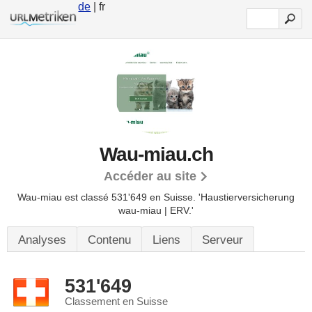
de
| fr
Wau-miau.ch
Accéder au site
Wau-miau est classé 531'649 en Suisse.
'Haustierversicherung
wau-miau | ERV.'
Analyses
Contenu
Liens
Serveur
531'649
Classement en Suisse