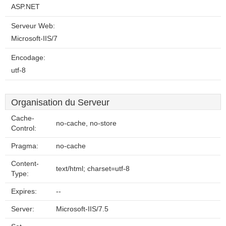
ASP.NET
Serveur Web:
Microsoft-IIS/7
Encodage:
utf-8
Organisation du Serveur
Cache-
no-cache, no-store
Control:
Pragma:
no-cache
Content-
text/html; charset=utf-8
Type:
Expires:
--
Server:
Microsoft-IIS/7.5