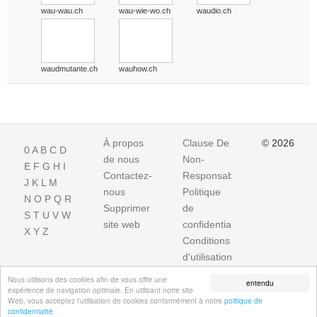
wau-wau.ch
wau-wie-wo.ch
waudio.ch
waudmutante.ch
wauhow.ch
À propos
Clause De
© 2026
0
A
B
C
D
de nous
Non-
E
F
G
H
I
Contactez-
Responsabilite
J
K
L
M
nous
Politique
N
O
P
Q
R
Supprimer
de
S
T
U
V
W
site web
confidentialité
X
Y
Z
Conditions
d'utilisation
Impressum
Nous utilisons des cookies afin de vous offrir une
entendu
expérience de navigation optimale. En utilisant notre site
Web, vous acceptez l'utilisation de cookies conformément à notre
politique de
confidentialité