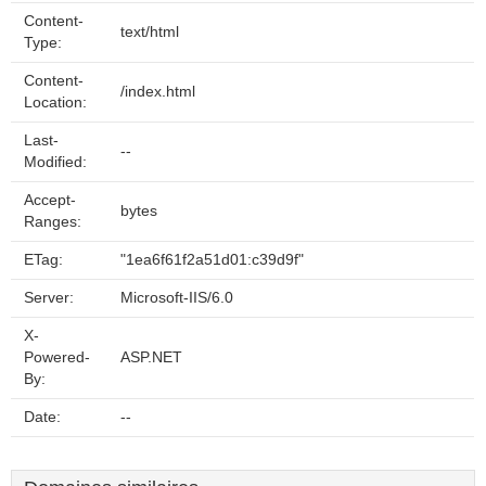
Content-
text/html
Type:
Content-
/index.html
Location:
Last-
--
Modified:
Accept-
bytes
Ranges:
ETag:
"1ea6f61f2a51d01:c39d9f"
Server:
Microsoft-IIS/6.0
X-
Powered-
ASP.NET
By:
Date:
--