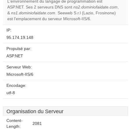
L'environnement du langage de programmation est
ASP.NET. Ses 2 serveurs DNS sont
ns2.dominiofaidate.com
,
Do you
OK
&
ns1.dominiofaidate.com
. Seeweb S.r.l (Lazio, Frosinone)
own this
website?
est l'emplacement du serveur Microsoft-IIS/6.
IP:
95.174.19.148
Propulsé par:
ASP.NET
Serveur Web:
Microsoft-IIS/6
Encodage:
utf-8
Organisation du Serveur
Content-
2081
Length: