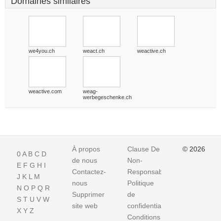
Domaines similaires
we4you.ch
weact.ch
weactive.ch
weactive.com
weag-
werbegeschenke.ch
À propos
Clause De
© 2026
0
A
B
C
D
de nous
Non-
E
F
G
H
I
Contactez-
Responsabilite
J
K
L
M
nous
Politique
N
O
P
Q
R
Supprimer
de
S
T
U
V
W
site web
confidentialité
X
Y
Z
Conditions