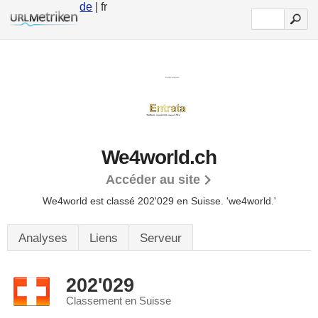
de
| fr
We4world.ch
Accéder au site
We4world est classé 202'029 en Suisse.
'we4world.'
Analyses
Liens
Serveur
202'029
Classement en Suisse