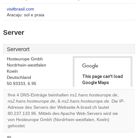
visitbrasil.com
Aracaju: sol e praia
Server
Serverort
Hosteurope Gmbh
Nordrhein-westfalen
Koeln
This page can't load
Deutschland
Google Maps
50.93333, 6.95
correctly.
Ihre 4 DNS-Einträge beinhalten
ns1.hans.hosteurope.de
,
ns2.hans.hosteurope.de
, &
ns2.hans.hosteurope.de
. Die IP-
Do you
OK
Adresse des Servers der Webseite A-brasil.ch lautet
own this
website?
80.237.133.96. Mittels des Apache Web-Servers wird sie
von Hosteurope Gmbh (Nordrhein-westfalen, Koeln)
gehostet.
IP: