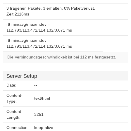
3 tragenen Pakete, 3 erhalten, 0% Paketverlust,
Zeit 2116ms
rtt min/avg/max/mdev =
112.793/113.472/114.132/0.671 ms
rtt min/avg/max/mdev =
112.793/113.472/114.132/0.671 ms
Die Verbindungsgeschwindigkeit ist bei 112 ms festgesetzt.
Server Setup
Date:
--
Content-
text/html
Type:
Content-
3251
Length:
Connection:
keep-alive