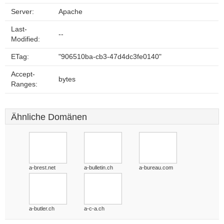
Server:
Apache
Last-
--
Modified:
ETag:
"906510ba-cb3-47d4dc3fe0140"
Accept-
bytes
Ranges:
Ähnliche Domänen
a-brest.net
a-bulletin.ch
a-bureau.com
a-butler.ch
a-c-a.ch