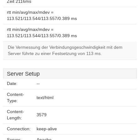
Zeit 2116ms
rtt min/avg/max/mdev =
113.521/113.544/113.557/0.389 ms
rtt min/avg/max/mdev =
113.521/113.544/113.557/0.389 ms
Die Vermessung der Verbindungsgeschwindigkeit mit dem
Server führte zu einer Festsetzung von 113 ms.
Server Setup
Date:
--
Content-
text/html
Type:
Content-
3579
Length:
Connection:
keep-alive
Server:
Apache