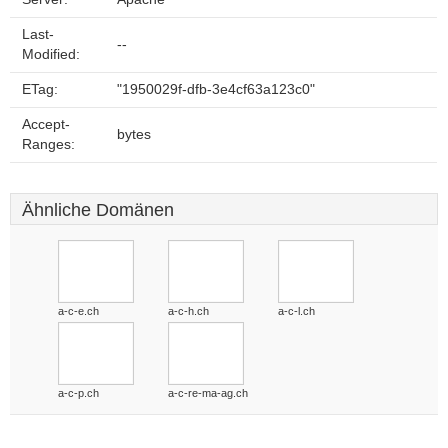
Last-
--
Modified:
ETag:
"1950029f-dfb-3e4cf63a123c0"
Accept-
bytes
Ranges:
Ähnliche Domänen
a-c-e.ch
a-c-h.ch
a-c-l.ch
a-c-p.ch
a-c-re-ma-ag.ch