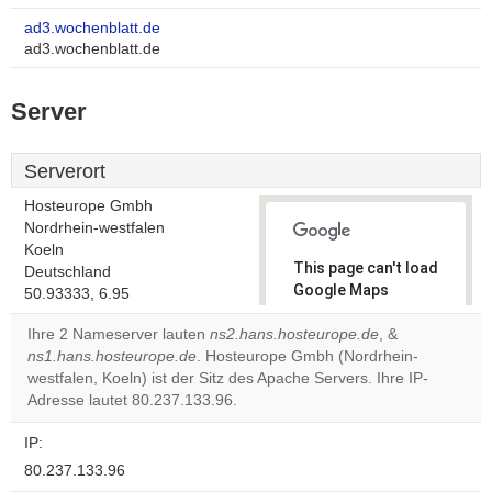
ad3.wochenblatt.de
ad3.wochenblatt.de
Server
Serverort
Hosteurope Gmbh
Nordrhein-westfalen
Koeln
This page can't load
Deutschland
Google Maps
50.93333, 6.95
correctly.
Ihre 2 Nameserver lauten
ns2.hans.hosteurope.de
, &
ns1.hans.hosteurope.de
. Hosteurope Gmbh (Nordrhein-
Do you
OK
westfalen, Koeln) ist der Sitz des Apache Servers. Ihre IP-
own this
website?
Adresse lautet 80.237.133.96.
IP:
80.237.133.96