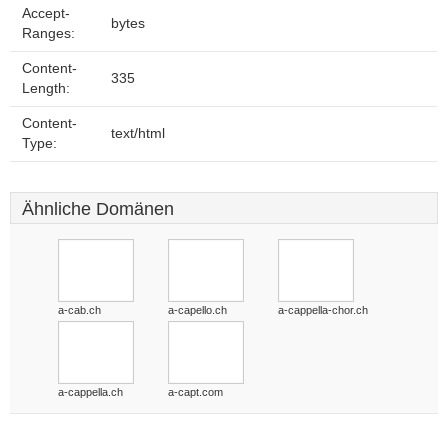
Accept-
bytes
Ranges:
Content-
335
Length:
Content-
text/html
Type:
Ähnliche Domänen
a-cab.ch
a-capello.ch
a-cappella-chor.ch
a-cappella.ch
a-capt.com