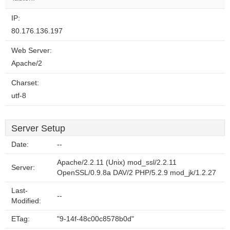
IP:
80.176.136.197
Web Server:
Apache/2
Charset:
utf-8
Server Setup
Date:
--
Apache/2.2.11 (Unix) mod_ssl/2.2.11
Server:
OpenSSL/0.9.8a DAV/2 PHP/5.2.9 mod_jk/1.2.27
Last-
--
Modified:
ETag:
"9-14f-48c00c8578b0d"