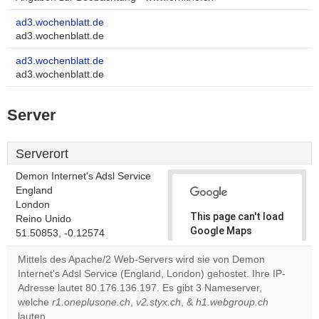
ad3.wochenblatt.de
ad3.wochenblatt.de
ad3.wochenblatt.de
ad3.wochenblatt.de
Server
Serverort
Demon Internet's Adsl Service
England
London
This page can't load
Reino Unido
Google Maps
51.50853, -0.12574
correctly.
Mittels des Apache/2 Web-Servers wird sie von Demon
Internet's Adsl Service (England, London) gehostet. Ihre IP-
Do you
OK
Adresse lautet 80.176.136.197. Es gibt 3 Nameserver,
own this
website?
welche
r1.oneplusone.ch
,
v2.styx.ch
, &
h1.webgroup.ch
lauten.