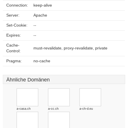
Connection:
keep-alive
Server:
Apache
Set-Cookie:
--
Expires:
--
Cache-
must-revalidate, proxy-revalidate, private
Control:
Pragma:
no-cache
Ähnliche Domänen
a-casa.ch
a-cc.ch
a-ch-d.eu