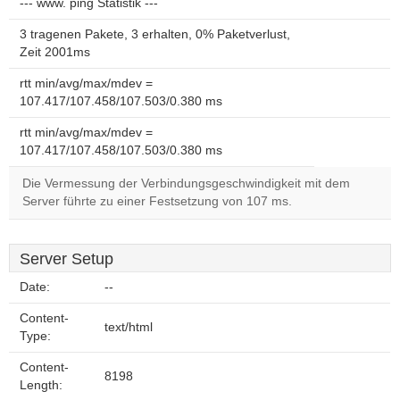
--- www. ping Statistik ---
3 tragenen Pakete, 3 erhalten, 0% Paketverlust,
Zeit 2001ms
rtt min/avg/max/mdev =
107.417/107.458/107.503/0.380 ms
rtt min/avg/max/mdev =
107.417/107.458/107.503/0.380 ms
Die Vermessung der Verbindungsgeschwindigkeit mit dem
Server führte zu einer Festsetzung von 107 ms.
Server Setup
Date:
--
Content-
text/html
Type:
Content-
8198
Length: