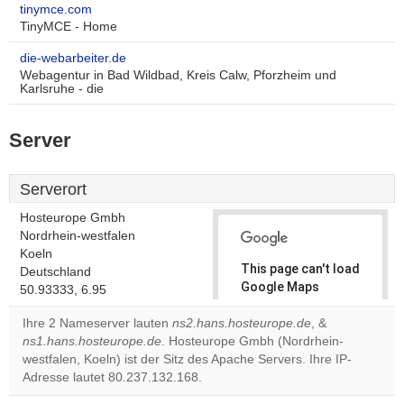
tinymce.com
TinyMCE - Home
die-webarbeiter.de
Webagentur in Bad Wildbad, Kreis Calw, Pforzheim und
Karlsruhe - die
Server
Serverort
Hosteurope Gmbh
Nordrhein-westfalen
Koeln
This page can't load
Deutschland
Google Maps
50.93333, 6.95
correctly.
Ihre 2 Nameserver lauten
ns2.hans.hosteurope.de
, &
ns1.hans.hosteurope.de
. Hosteurope Gmbh (Nordrhein-
Do you
OK
westfalen, Koeln) ist der Sitz des Apache Servers. Ihre IP-
own this
website?
Adresse lautet 80.237.132.168.