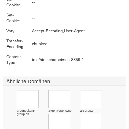
--
Cookie:
Set-
--
Cookie:
Vary:
Accept-Encoding,User-Agent
Transfer-
chunked
Encoding:
Content-
text/html;charset=iso-8859-1
Type:
Ähnliche Domänen
a-consultant-
a-contresens.net
a-corps.ch
group.ch