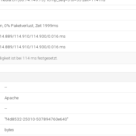
en, 0% Paketverlust, Zeit 1999ms
114.889/114.910/114.930/0.016 ms
114.889/114.910/114.930/0.016 ms
keit ist bei 114 ms festgesetzt.
--
Apache
--
"f4d8532-25010-507894760e640"
bytes