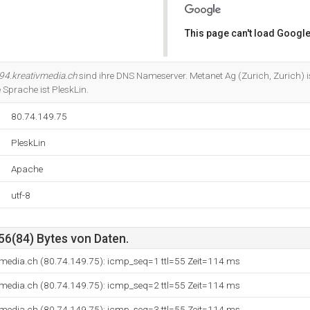
This page can't load Google
Do you own this website?
94.kreativmedia.ch
sind ihre DNS Nameserver. Metanet Ag (Zurich, Zurich) i
 Sprache ist PleskLin.
80.74.149.75
PleskLin
Apache
utf-8
56(84) Bytes von Daten.
vmedia.ch (80.74.149.75): icmp_seq=1 ttl=55 Zeit=114 ms
vmedia.ch (80.74.149.75): icmp_seq=2 ttl=55 Zeit=114 ms
vmedia.ch (80.74.149.75): icmp_seq=3 ttl=55 Zeit=114 ms