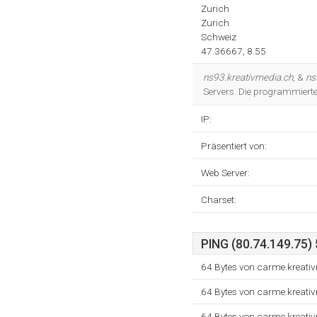
Zurich
Zurich
Schweiz
47.36667, 8.55
ns93.kreativmedia.ch
, &
ns
Servers. Die programmierte
IP:
Präsentiert von:
Web Server:
Charset:
PING (80.74.149.75) 
64 Bytes von carme.kreati
64 Bytes von carme.kreati
64 Bytes von carme.kreati