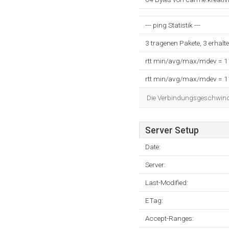
--- ping Statistik ---
3 tragenen Pakete, 3 erhalt
rtt min/avg/max/mdev = 
rtt min/avg/max/mdev = 
Die Verbindungsgeschwindig
Server Setup
Date:
Server:
Last-Modified:
ETag:
Accept-Ranges: