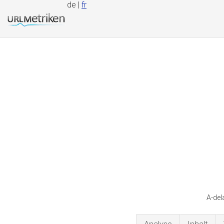
de |
fr
A-del