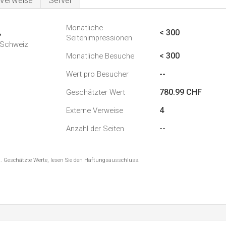
Verweise
Server
Monatliche
4
< 300
Seitenimpressionen
n Schweiz
< 300
Monatliche Besuche
--
Wert pro Besucher
780.99 CHF
Geschätzter Wert
4
Externe Verweise
--
Anzahl der Seiten
8 . Geschätzte Werte, lesen Sie den Haftungsausschluss.