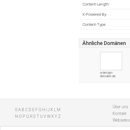
Content-Length:
X-Powered-By:
Content-Type:
Ähnliche Domänen
a-design-
dresden.de
Über uns
0
A
B
C
D
E
F
G
H
I
J
K
L
M
Kontakt
N
O
P
Q
R
S
T
U
V
W
X
Y
Z
Webseite 