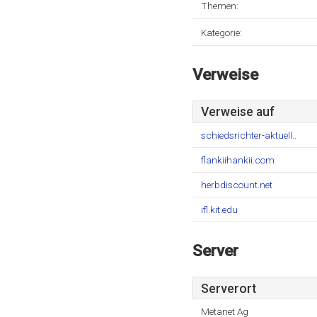
Themen:
Kategorie:
Verweise
Verweise auf
schiedsrichter-aktuell..
flankiihankii.com
herbdiscount.net
ifl.kit.edu
Server
Serverort
Metanet Ag