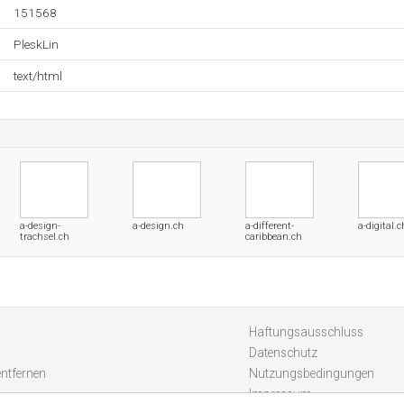
151568
PleskLin
text/html
a-design-
a-design.ch
a-different-
a-digital.c
trachsel.ch
caribbean.ch
Haftungsausschluss
Datenschutz
entfernen
Nutzungsbedingungen
Impressum