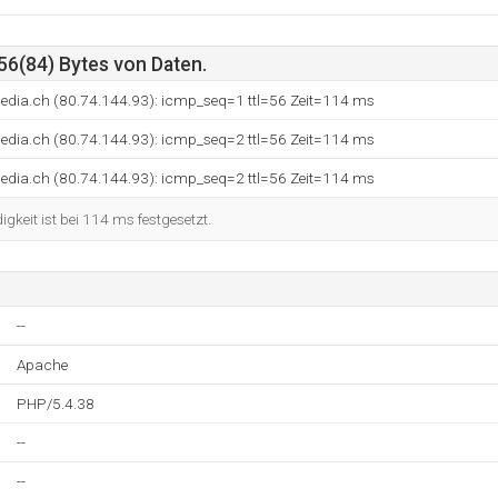
56(84) Bytes von Daten.
media.ch (80.74.144.93): icmp_seq=1 ttl=56 Zeit=114 ms
media.ch (80.74.144.93): icmp_seq=2 ttl=56 Zeit=114 ms
media.ch (80.74.144.93): icmp_seq=2 ttl=56 Zeit=114 ms
keit ist bei 114 ms festgesetzt.
--
Apache
PHP/5.4.38
--
--