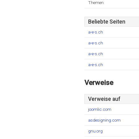
Themen:
Beliebte Seiten
a-e-s.ch
a-e-s.ch
a-e-s.ch
a-e-s.ch
Verweise
Verweise auf
joomlic.com
asdesigning.com
gnu.org