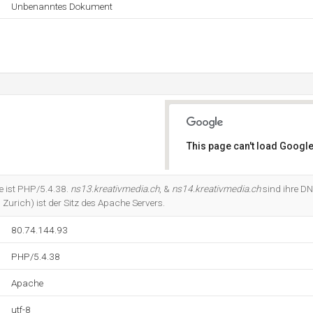
Unbenanntes Dokument
This page can't load Google
Do you own this website?
 ist PHP/5.4.38.
ns13.kreativmedia.ch
, &
ns14.kreativmedia.ch
sind ihre D
Zurich) ist der Sitz des Apache Servers.
80.74.144.93
PHP/5.4.38
Apache
utf-8