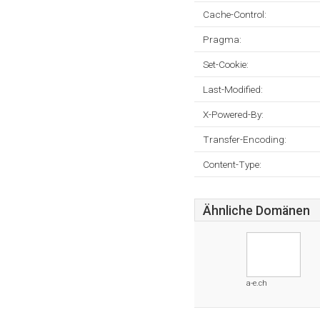
Cache-Control:
Pragma:
Set-Cookie:
Last-Modified:
X-Powered-By:
Transfer-Encoding:
Content-Type:
Ähnliche Domänen
a-e.ch