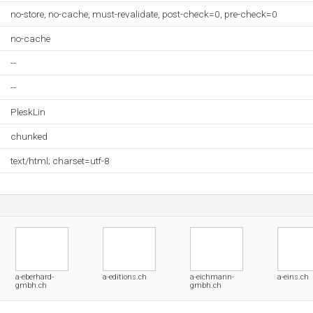
no-store, no-cache, must-revalidate, post-check=0, pre-check=0
no-cache
--
--
PleskLin
chunked
text/html; charset=utf-8
a-eberhard-
a-editions.ch
a-eichmann-
a-eins.ch
gmbh.ch
gmbh.ch