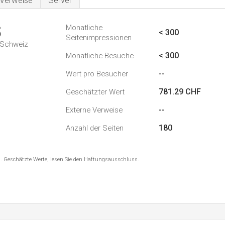
Verweise
Server
Monatliche
5
< 300
Seitenimpressionen
n Schweiz
< 300
Monatliche Besuche
--
Wert pro Besucher
781.29 CHF
Geschätzter Wert
--
Externe Verweise
180
Anzahl der Seiten
8 . Geschätzte Werte, lesen Sie den Haftungsausschluss.