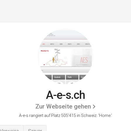
A-e-s.ch
Zur Webseite gehen
A-e-s rangiert auf Platz 505'415 in Schweiz.
'Home.'