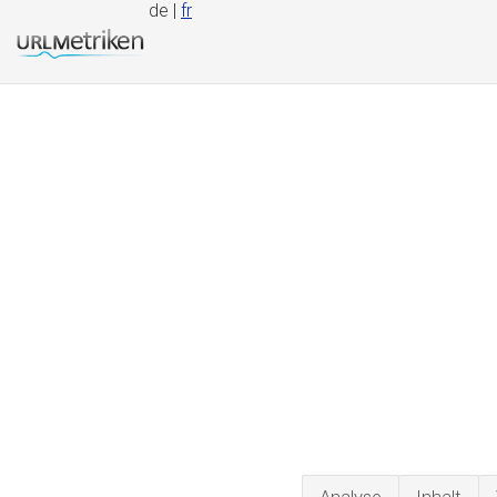
de |
fr