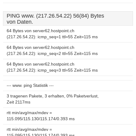
PING www. (217.26.54.22) 56(84) Bytes
von Daten.
64 Bytes von server62.hostpoint.ch
(217.26.54.22): icmp_seq=1 ttl=55 Zeit=115 ms
64 Bytes von server62.hostpoint.ch
(217.26.54.22): icmp_seq=2 ttl=55 Zeit=115 ms
64 Bytes von server62.hostpoint.ch
(217.26.54.22): icmp_seq=3 ttl=55 Zeit=115 ms
--- www. ping Statistik ---
3 tragenen Pakete, 3 erhalten, 0% Paketverlust,
Zeit 2117ms
rtt min/avg/max/mdev =
115.095/115.130/115.174/0.393 ms
rtt min/avg/max/mdev =
115.095/115.130/115.174/0.393 ms