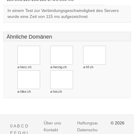
In einem Test zur Verbindungsgeschwindigkeit des Servers
wurde eine Zeit von 115 ms aufgezeichnet.
Ähnliche Domänen
a-herz.ch
a-herzig.ch
a-hf.ch
a-hike.ch
a-hoi.ch
Über uns
Haftungsausschluss
© 2026
0
A
B
C
D
Kontakt
Datenschutz
E
F
G
H
I