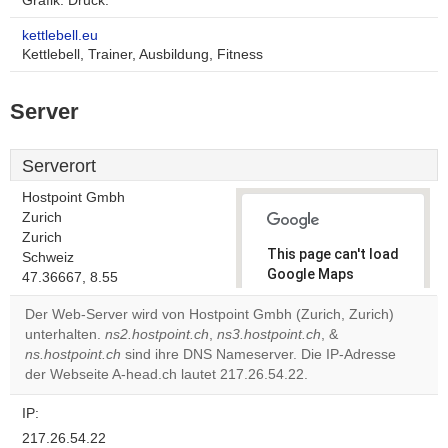
Grafik. Druck.
kettlebell.eu
Kettlebell, Trainer, Ausbildung, Fitness
Server
Serverort
Hostpoint Gmbh
Zurich
Zurich
This page can't load
Schweiz
Google Maps
47.36667, 8.55
correctly.
Der Web-Server wird von Hostpoint Gmbh (Zurich, Zurich)
unterhalten.
ns2.hostpoint.ch
,
ns3.hostpoint.ch
, &
Do you
OK
ns.hostpoint.ch
sind ihre DNS Nameserver. Die IP-Adresse
own this
website?
der Webseite A-head.ch lautet 217.26.54.22.
IP:
217.26.54.22