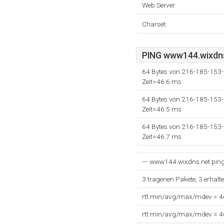
Web Server:
Charset:
PING www144.wixdns.
64 Bytes von 216-185-153-
Zeit=46.6 ms
64 Bytes von 216-185-153-
Zeit=46.5 ms
64 Bytes von 216-185-153-
Zeit=46.7 ms
--- www144.wixdns.net ping S
3 tragenen Pakete, 3 erhalt
rtt min/avg/max/mdev = 
rtt min/avg/max/mdev = 