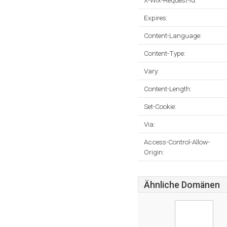
X-Wix-Request-Id:
Expires:
Content-Language:
Content-Type:
Vary:
Content-Length:
Set-Cookie:
Via:
Access-Control-Allow-
Origin:
Ähnliche Domänen