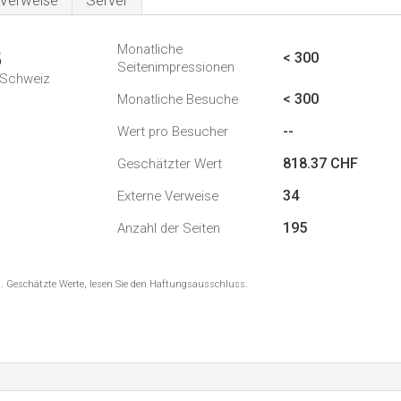
Verweise
Server
Monatliche
3
< 300
Seitenimpressionen
n Schweiz
< 300
Monatliche Besuche
--
Wert pro Besucher
818.37 CHF
Geschätzter Wert
34
Externe Verweise
195
Anzahl der Seiten
8 . Geschätzte Werte, lesen Sie den Haftungsausschluss.