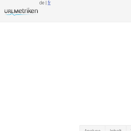
de |
fr