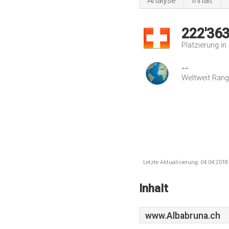
Analyse
Inhalt
222'36
Platzierung i
--
Weltweit Rang
Letzte Aktualisierung: 04.04.201
Inhalt
www.Albabruna.ch