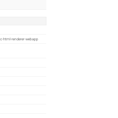
ic-html-renderer-webapp