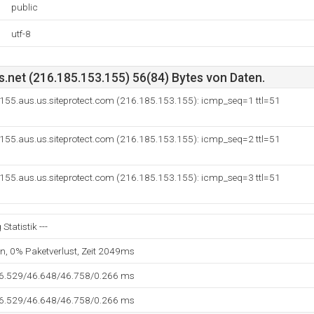
public
utf-8
net (216.185.153.155) 56(84) Bytes von Daten.
155.aus.us.siteprotect.com (216.185.153.155): icmp_seq=1 ttl=51
155.aus.us.siteprotect.com (216.185.153.155): icmp_seq=2 ttl=51
155.aus.us.siteprotect.com (216.185.153.155): icmp_seq=3 ttl=51
tatistik ---
en, 0% Paketverlust, Zeit 2049ms
46.529/46.648/46.758/0.266 ms
46.529/46.648/46.758/0.266 ms