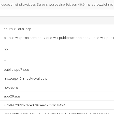
ngsgeschwindigkeit des Servers wurde eine Zeit von 46.6 ms aufgezeichnet.
sputnik2.aus_dsp
p1.aus.wixpress.com,apu7.aus-wix public webapp,app29.aus-wix-publ
no
--
public.apu7.aus
max-age=0, must-revalidate
no-cache
app29.aus
47b9472b31d1ced79ceee49fbde58494