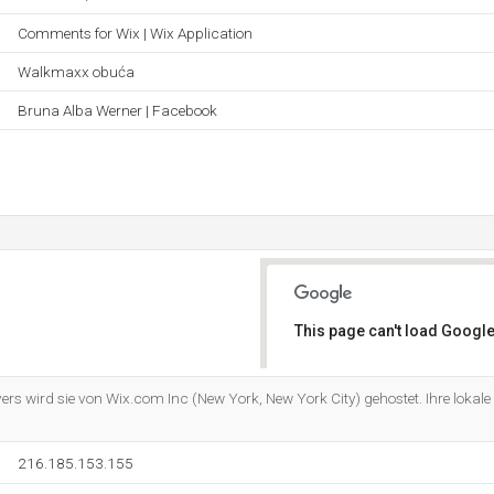
Comments for Wix | Wix Application
Walkmaxx obuća
Bruna Alba Werner | Facebook
This page can't load Google
Do you own this website?
ers wird sie von Wix.com Inc (New York, New York City) gehostet. Ihre lokale 
216.185.153.155