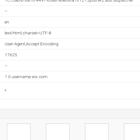
7c15abfb-da10-4497-b08b-a3e06fa70121.sputnik2.aus.dispatcher
--
en
text/html;charset=UTF-8
User-Agent,Accept-Encoding
17625
--
1.0 username.wix.com
*