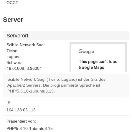
OCCT
Server
Serverort
Scibile Network Sagl
Ticino
Lugano
This page can't load
Schweiz
Google Maps
46.01008, 8.96004
correctly.
Scibile Network Sagl (Ticino, Lugano) ist der Sitz des
Apache/2 Servers. Die programmierte Sprache ist
Do you
OK
PHP/5.3.10-1ubuntu3.15.
own this
website?
IP:
164.138.65.113
Präsentiert von:
PHP/5.3.10-1ubuntu3.15