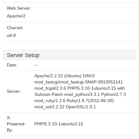
Web Server:
Apache/2
Charset:
utf-8
Server Setup
Date:
--
Apache/2.2.22 (Ubuntu) DAV/2
mod_fastcgi/mod_fastcgi-SNAP-0910052141
mod_fcgid/2.3.6 PHP/5.3.10-1ubuntu3.15 with
Server:
Suhosin-Patch mod_python/3.3.1 Python/2.7.3
mod_ruby/1.2.6 Ruby/1.8.7(2011-06-30)
mod_ssl/2.2.22 OpenSSL/1.0.1
X-
Powered-
PHP/5.3.10-1ubuntu3.15
By: