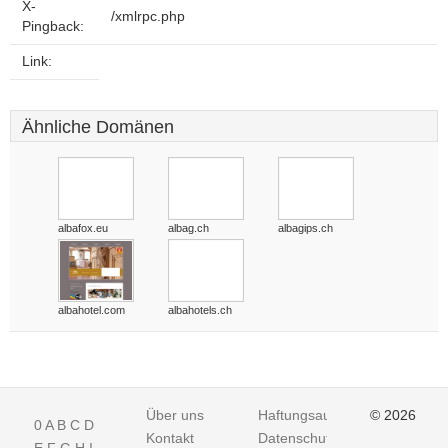
X-
/xmlrpc.php
Pingback:
Link:
Ähnliche Domänen
albafox.eu
albag.ch
albagips.ch
albahotel.com
albahotels.ch
Über uns
Haftungsausschluss
© 2026
0
A
B
C
D
Kontakt
Datenschutz