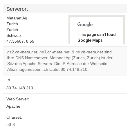
Serverort
Metanet Ag
Zurich
Zurich
This page can't load
Schweiz
Google Maps
47.36667, 8.55
correctly.
ns2.ch-meta.net
,
ns3.ch-meta.net
, &
ns.ch-meta.net
sind
ihre DNS Nameserver. Metanet Ag (Zurich, Zurich) ist der
Do you
OK
Sitz des Apache Servers. Die IP-Adresse der Webseite
own this
website?
Albaimagomuseum.ch lautet 80.74.148.210.
IP:
80.74.148.210
Web Server:
Apache
Charset:
utf-8