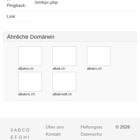
/xmlrpc.php
Pingback:
Link:
Ähnliche Domänen
albaino.ch
albait.ch
albako.ch
albakos.ch
albakredit.ch
Über uns
Haftungsausschluss
© 2026
0
A
B
C
D
Kontakt
Datenschutz
E
F
G
H
I