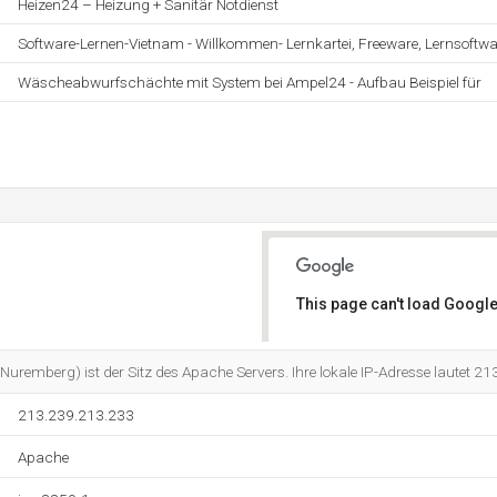
Heizen24 – Heizung + Sanitär Notdienst
Software-Lernen-Vietnam - Willkommen- Lernkartei, Freeware, Lernsoftwa
Wäscheabwurfschächte mit System bei Ampel24 - Aufbau Beispiel für
This page can't load Google
Do you own this website?
Nuremberg) ist der Sitz des Apache Servers. Ihre lokale IP-Adresse lautet 2
213.239.213.233
Apache