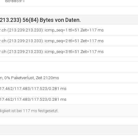
iso-8859-1
213.233) 56(84) Bytes von Daten.
ar.ch (213.239.213.233): icmp_seq=1 ttl=51 Zeit=117 ms
ar.ch (213.239.213.233): icmp_seq=2 ttl=51 Zeit=117 ms
ar.ch (213.239.213.233): icmp_seq=3 ttl=51 Zeit=117 ms
en, 0% Paketverlust, Zeit 2120ms
117.462/117.483/117.523/0.281 ms
117.462/117.483/117.523/0.281 ms
keit ist bei 117 ms festgesetzt.