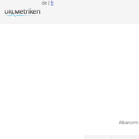
de |
fr
Albanorm r