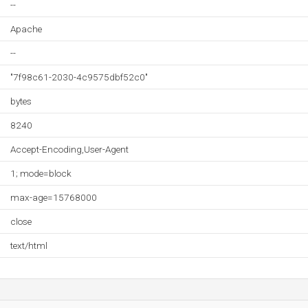
--
Apache
--
"7f98c61-2030-4c9575dbf52c0"
bytes
8240
Accept-Encoding,User-Agent
1; mode=block
max-age=15768000
close
text/html