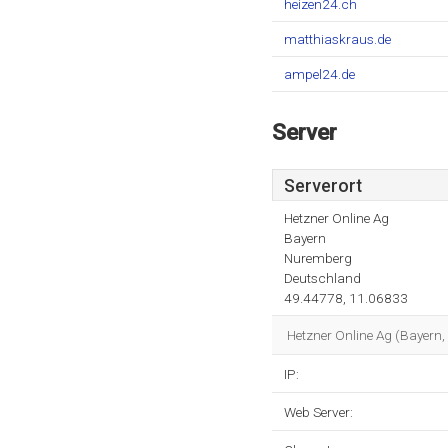
heizen24.ch
matthiaskraus.de
ampel24.de
Server
Serverort
Hetzner Online Ag
Bayern
Nuremberg
Deutschland
49.44778, 11.06833
Hetzner Online Ag (Bayern, 
IP:
Web Server: