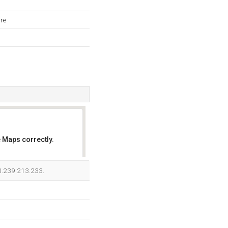
re
 Maps correctly.
OK
13.239.213.233.