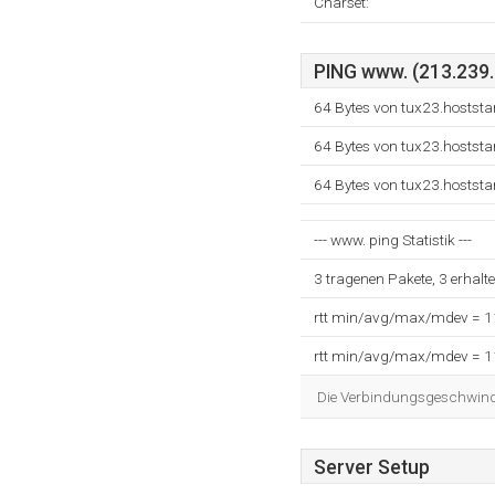
Charset:
PING www. (213.239.
64 Bytes von tux23.hostst
64 Bytes von tux23.hostst
64 Bytes von tux23.hostst
--- www. ping Statistik ---
3 tragenen Pakete, 3 erhalt
rtt min/avg/max/mdev = 
rtt min/avg/max/mdev = 
Die Verbindungsgeschwindig
Server Setup