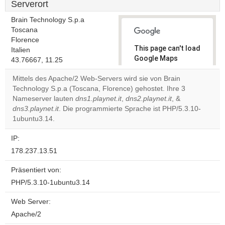
Serverort
Brain Technology S.p.a
Toscana
Florence
This page can't load
Italien
Google Maps
43.76667, 11.25
correctly.
Mittels des Apache/2 Web-Servers wird sie von Brain
Technology S.p.a (Toscana, Florence) gehostet. Ihre 3
Do you
OK
Nameserver lauten
dns1.playnet.it
,
dns2.playnet.it
own this
, &
website?
dns3.playnet.it
. Die programmierte Sprache ist PHP/5.3.10-
1ubuntu3.14.
IP:
178.237.13.51
Präsentiert von:
PHP/5.3.10-1ubuntu3.14
Web Server:
Apache/2