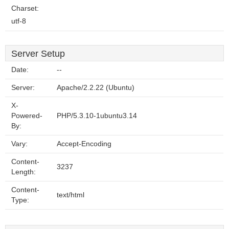
Charset:
utf-8
Server Setup
Date:
--
Server:
Apache/2.2.22 (Ubuntu)
X-
Powered-
PHP/5.3.10-1ubuntu3.14
By:
Vary:
Accept-Encoding
Content-
3237
Length:
Content-
text/html
Type: