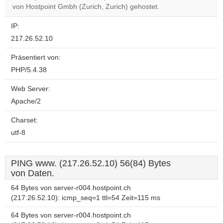
website?
von Hostpoint Gmbh (Zurich, Zurich) gehostet.
IP:
217.26.52.10
Präsentiert von:
PHP/5.4.38
Web Server:
Apache/2
Charset:
utf-8
PING www. (217.26.52.10) 56(84) Bytes
von Daten.
64 Bytes von server-r004.hostpoint.ch
(217.26.52.10): icmp_seq=1 ttl=54 Zeit=115 ms
64 Bytes von server-r004.hostpoint.ch