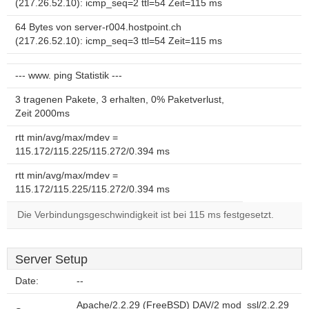
(217.26.52.10): icmp_seq=2 ttl=54 Zeit=115 ms
64 Bytes von server-r004.hostpoint.ch
(217.26.52.10): icmp_seq=3 ttl=54 Zeit=115 ms
--- www. ping Statistik ---
3 tragenen Pakete, 3 erhalten, 0% Paketverlust,
Zeit 2000ms
rtt min/avg/max/mdev =
115.172/115.225/115.272/0.394 ms
rtt min/avg/max/mdev =
115.172/115.225/115.272/0.394 ms
Die Verbindungsgeschwindigkeit ist bei 115 ms festgesetzt.
Server Setup
Date:
--
Apache/2.2.29 (FreeBSD) DAV/2 mod_ssl/2.2.29