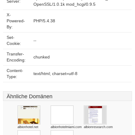
Server:
OpenSSL/1.0.1k mod_hcgi/0.9.5
X-
Powered-
PHP/5.4.38
By:
Set-
--
Cookie:
Transfer-
chunked
Encoding:
Content-
text/html; charset=utf-8
Type:
Ähnliche Domänen
albionhotel.net
albionhotelmiami.com
albionresearch.com