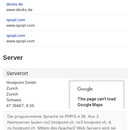
decks.de
www.decks.de
spopl.com
www.spopl.com
spopl.com
www.spopl.com
Server
Serverort
Hostpoint Gmbh
Zurich
Zurich
This page can't load
Schweiz
Google Maps
47.36667, 8.55
correctly.
Die programmierte Sprache ist PHP/5.4.38. Ihre 3
Nameserver lauten
ns2.hostpoint.ch
,
ns3.hostpoint.ch
, &
Do you
OK
ns.hostpoint.ch
. Mittels des Apache/2 Web-Servers wird sie
own this