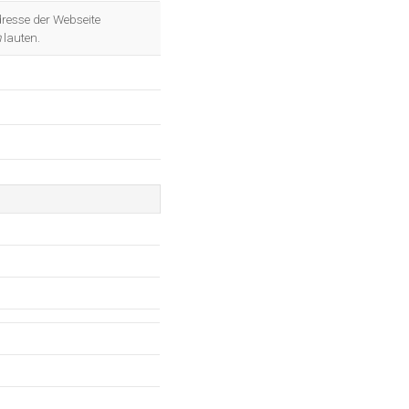
OK
dresse der Webseite
h
lauten.