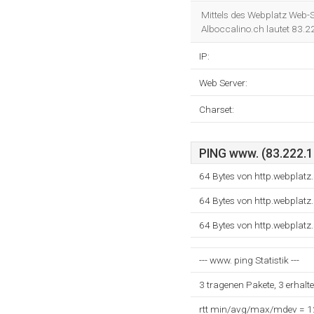
Mittels des Webplatz Web-S
Alboccalino.ch lautet 83.2
IP:
Web Server:
Charset:
PING www. (83.222.1
64 Bytes von http.webplatz
64 Bytes von http.webplatz
64 Bytes von http.webplatz
--- www. ping Statistik ---
3 tragenen Pakete, 3 erhalt
rtt min/avg/max/mdev = 