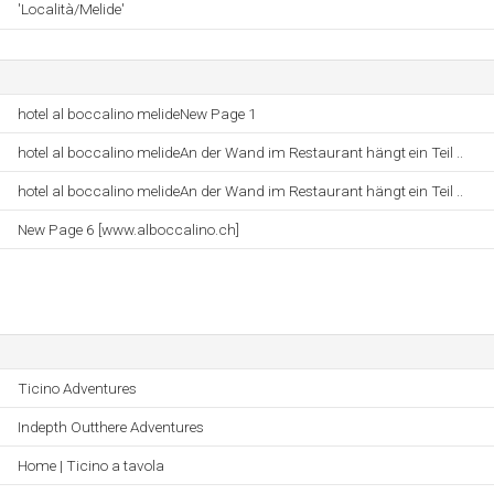
'Località/Melide'
hotel al boccalino melideNew Page 1
hotel al boccalino melideAn der Wand im Restaurant hängt ein Teil ..
hotel al boccalino melideAn der Wand im Restaurant hängt ein Teil ..
New Page 6 [www.alboccalino.ch]
Ticino Adventures
Indepth Outthere Adventures
Home | Ticino a tavola