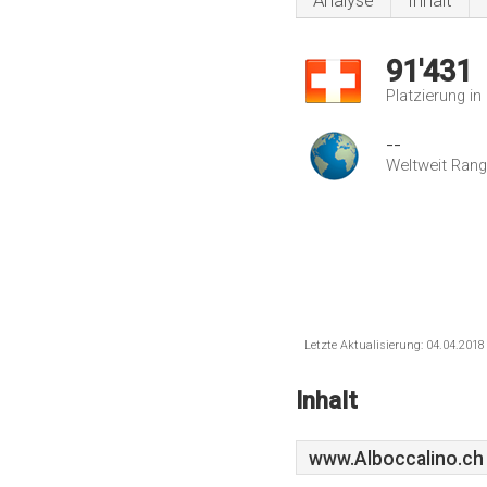
Analyse
Inhalt
91'431
Platzierung i
--
Weltweit Rang
Letzte Aktualisierung: 04.04.201
Inhalt
www.Alboccalino.ch