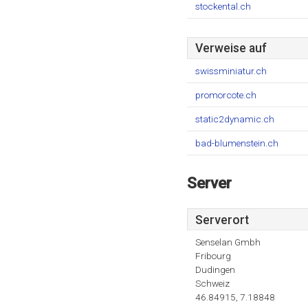
stockental.ch
Verweise auf
swissminiatur.ch
promorcote.ch
static2dynamic.ch
bad-blumenstein.ch
Server
Serverort
Senselan Gmbh
Fribourg
Dudingen
Schweiz
46.84915, 7.18848