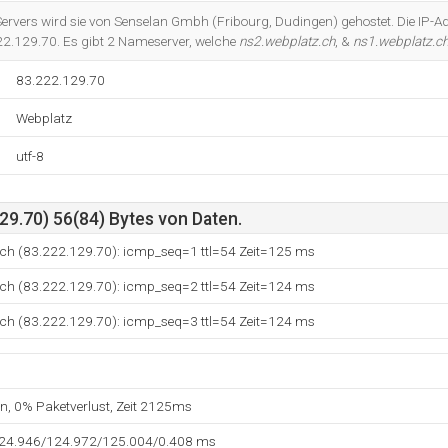
Do you own this website?
ervers wird sie von Senselan Gmbh (Fribourg, Dudingen) gehostet. Die IP-A
22.129.70. Es gibt 2 Nameserver, welche
ns2.webplatz.ch
, &
ns1.webplatz.c
83.222.129.70
Webplatz
utf-8
29.70) 56(84) Bytes von Daten.
.ch (83.222.129.70): icmp_seq=1 ttl=54 Zeit=125 ms
.ch (83.222.129.70): icmp_seq=2 ttl=54 Zeit=124 ms
.ch (83.222.129.70): icmp_seq=3 ttl=54 Zeit=124 ms
en, 0% Paketverlust, Zeit 2125ms
124.946/124.972/125.004/0.408 ms