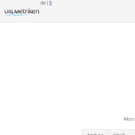
de |
fr
Albocc