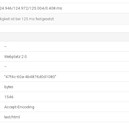
124.946/124.972/125.004/0.408 ms
keit ist bei 125 ms festgesetzt.
--
Webplatz 2.0
--
"47f4c-60a-4b4876d0d1080"
bytes
1546
Accept-Encoding
text/html