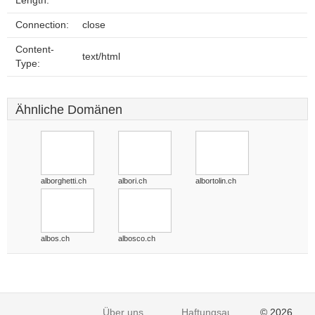
Length:
Connection:
close
Content-
text/html
Type:
Ähnliche Domänen
alborghetti.ch
albori.ch
albortolin.ch
albos.ch
albosco.ch
Über uns
Haftungsausschluss
© 2026