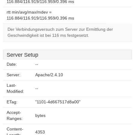
116.884/116.919/116.959/0.396 ms
rtt min/avg/max/mdev =
116.884/116.919/116.959/0.396 ms
Der Verbindungsversuch zum Server zur Ermittlung der
Geschwindigkeit ist bei 116 ms festgesetzt.
Server Setup
Date:
--
Server:
Apache/2.4.10
Last-
--
Modified:
ETag:
"1101-4d667517d8a00"
Accept-
bytes
Ranges:
Content-
4353