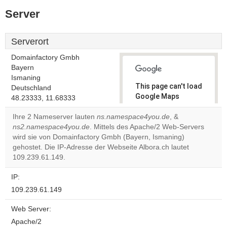
Server
Serverort
Domainfactory Gmbh
Bayern
Ismaning
This page can't load
Deutschland
Google Maps
48.23333, 11.68333
correctly.
Ihre 2 Nameserver lauten
ns.namespace4you.de
, &
ns2.namespace4you.de
. Mittels des Apache/2 Web-Servers
Do you
OK
wird sie von Domainfactory Gmbh (Bayern, Ismaning)
own this
website?
gehostet. Die IP-Adresse der Webseite Albora.ch lautet
109.239.61.149.
IP:
109.239.61.149
Web Server:
Apache/2