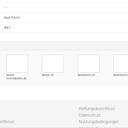
--
text/html
861
bereit-
bereit.ch
bereiterin.ch
bereiterm
immobilien.de
Haftungsausschluss
Datenschutz
entfernen
Nutzungsbedingungen