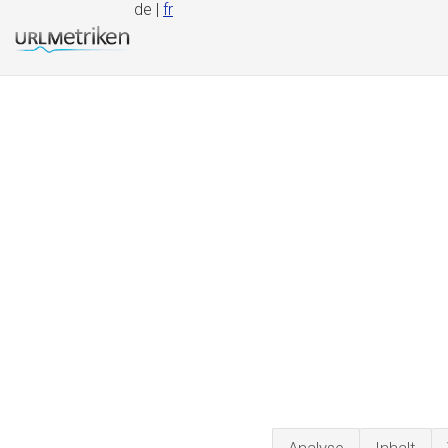
de |
fr