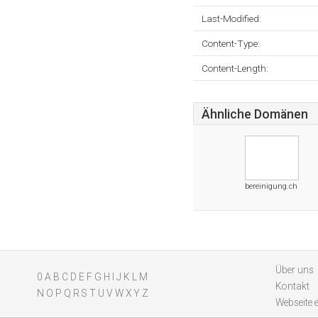
Last-Modified:
Content-Type:
Content-Length:
Ähnliche Domänen
bereinigung.ch
Über uns
0
A
B
C
D
E
F
G
H
I
J
K
L
M
Kontakt
N
O
P
Q
R
S
T
U
V
W
X
Y
Z
Webseite 