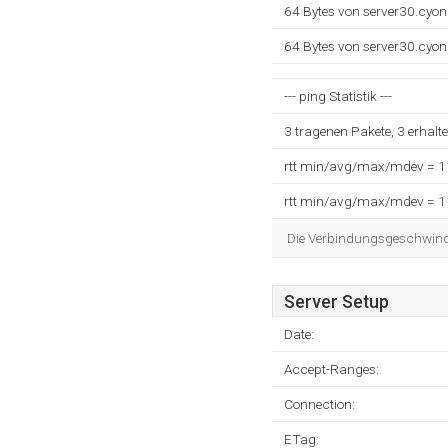
64 Bytes von server30.cyo
64 Bytes von server30.cyo
--- ping Statistik ---
3 tragenen Pakete, 3 erhalt
rtt min/avg/max/mdev = 
rtt min/avg/max/mdev = 
Die Verbindungsgeschwindig
Server Setup
Date:
Accept-Ranges:
Connection:
ETag: