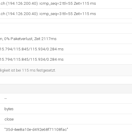
n.ch (194.126.200.40): icmp_seq=2 ttl=55 Zeit=115 ms
n.ch (194.126.200.40): icmp_seq=3 ttl=55 Zeit=115 ms
en, 0% Paketverlust, Zeit 2117ms
115.794/115.845/115.934/0.284 ms
115.794/115.845/115.934/0.284 ms
keit ist bei 115 ms festgesetzt.
--
bytes
close
"35d-4ee8a10e-d492e68f71108fac"