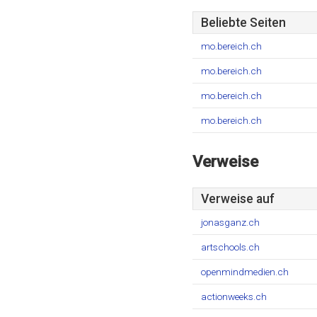
Beliebte Seiten
mo.bereich.ch
mo.bereich.ch
mo.bereich.ch
mo.bereich.ch
Verweise
Verweise auf
jonasganz.ch
artschools.ch
openmindmedien.ch
actionweeks.ch