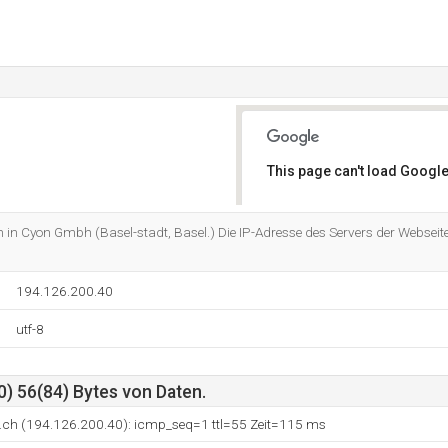
This page can't load Google
Do you own this website?
h in Cyon Gmbh (Basel-stadt, Basel.) Die IP-Adresse des Servers der Webseite
194.126.200.40
utf-8
0) 56(84) Bytes von Daten.
n.ch (194.126.200.40): icmp_seq=1 ttl=55 Zeit=115 ms