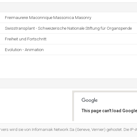
Freimaurerei Maconnique Massonica Masonry
Swisstransplant - Schweizerische Nationale Stiftung für Organspende
Freiheit und Fortschritt
Evolution - Animation
This page can't load Google
Do you own this website?
vers wird sie von Infomaniak Network Sa (Geneve, Vernier) gehostet. Die IP-