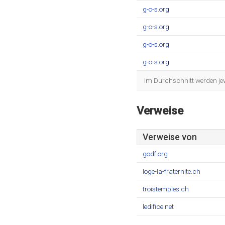
g-o-s.org
g-o-s.org
g-o-s.org
g-o-s.org
Im Durchschnitt werden jew
Verweise
Verweise von
godf.org
loge-la-fraternite.ch
troistemples.ch
ledifice.net