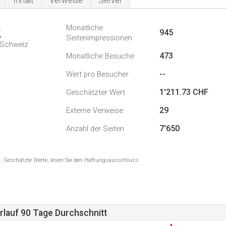
Inhalt
Verweise
Server
Monatliche
2
945
Seitenimpressionen
n Schweiz
473
Monatliche Besuche
7
--
Wert pro Besucher
1'211.73 CHF
Geschätzter Wert
29
Externe Verweise
7'650
Anzahl der Seiten
8 . Geschätzte Werte, lesen Sie den Haftungsausschluss.
lauf 90 Tage Durchschnitt