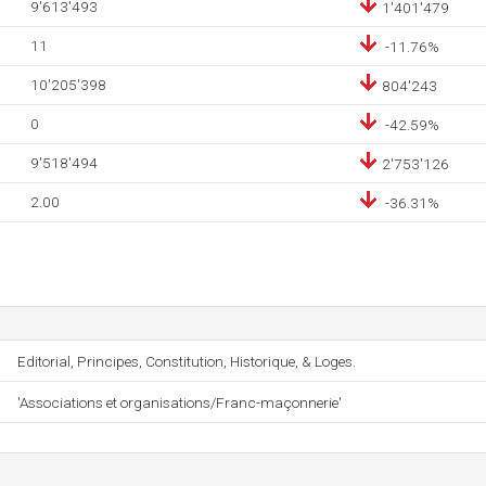
9'613'493
1'401'479
11
-11.76%
10'205'398
804'243
0
-42.59%
9'518'494
2'753'126
2.00
-36.31%
Editorial, Principes, Constitution, Historique, & Loges.
'Associations et organisations/Franc-maçonnerie'