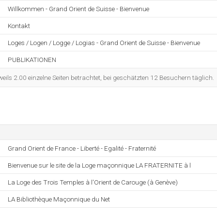
Willkommen - Grand Orient de Suisse - Bienvenue
Kontakt
Loges / Logen / Logge / Logias - Grand Orient de Suisse - Bienvenue
PUBLIKATIONEN
eils 2.00 einzelne Seiten betrachtet, bei geschätzten 12 Besuchern täglich.
Grand Orient de France - Liberté - Egalité - Fraternité
Bienvenue sur le site de la Loge maçonnique LA FRATERNITE à l
La Loge des Trois Temples à l'Orient de Carouge (à Genève)
LA Bibliothèque Maçonnique du Net