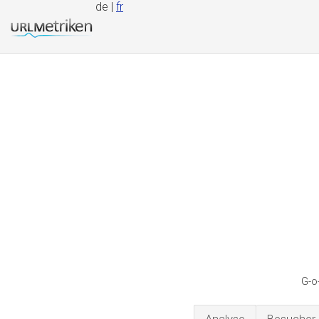
de |
fr
G-o-