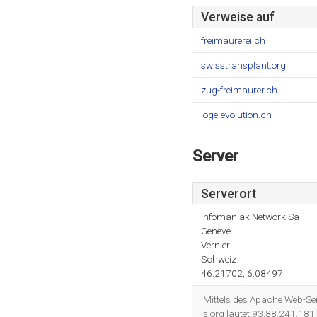
Verweise auf
freimaurerei.ch
swisstransplant.org
zug-freimaurer.ch
loge-evolution.ch
Server
Serverort
Infomaniak Network Sa
Geneve
Vernier
Schweiz
46.21702, 6.08497
Mittels des Apache Web-Ser
s.org lautet 93.88.241.181.