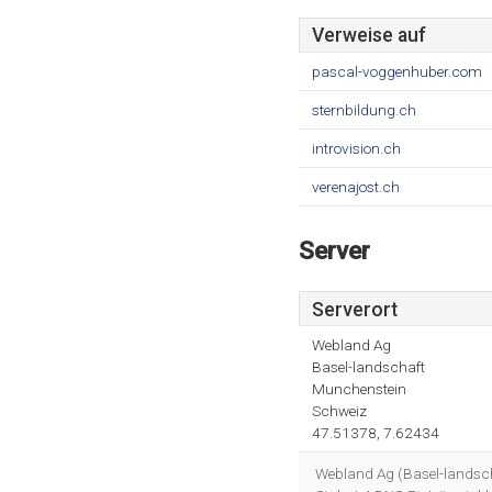
Verweise auf
pascal-voggenhuber.com
sternbildung.ch
introvision.ch
verenajost.ch
Server
Serverort
Webland Ag
Basel-landschaft
Munchenstein
Schweiz
47.51378, 7.62434
Webland Ag (Basel-landscha