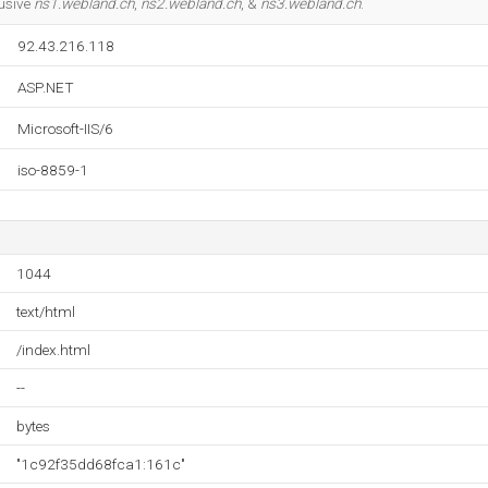
lusive
ns1.webland.ch
,
ns2.webland.ch
, &
ns3.webland.ch
.
92.43.216.118
ASP.NET
Microsoft-IIS/6
iso-8859-1
1044
text/html
/index.html
--
bytes
"1c92f35dd68fca1:161c"