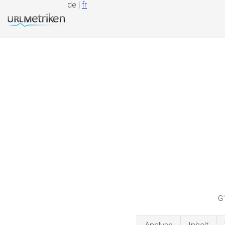
de |
fr
G1