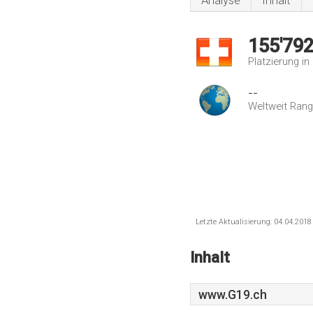
Analyse
Inhalt
155'79
Platzierung i
--
Weltweit Rang
Letzte Aktualisierung: 04.04.201
Inhalt
www.G19.ch