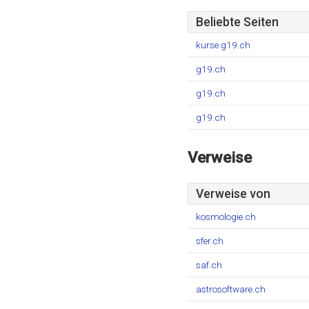
Beliebte Seiten
kurse.g19.ch
g19.ch
g19.ch
g19.ch
Verweise
Verweise von
kosmologie.ch
sfer.ch
saf.ch
astrosoftware.ch