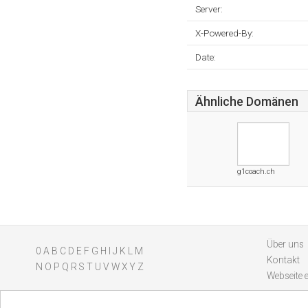
Server:
X-Powered-By:
Date:
Ähnliche Domänen
g1coach.ch
Über uns
0
A
B
C
D
E
F
G
H
I
J
K
L
M
Kontakt
N
O
P
Q
R
S
T
U
V
W
X
Y
Z
Webseite 