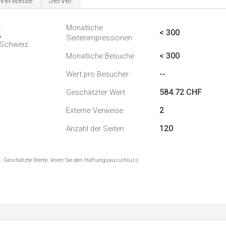
Verweise
Server
Monatliche
2
< 300
Seitenimpressionen
n Schweiz
< 300
Monatliche Besuche
--
Wert pro Besucher
584.72 CHF
Geschätzter Wert
2
Externe Verweise
120
Anzahl der Seiten
8 . Geschätzte Werte, lesen Sie den Haftungsausschluss.