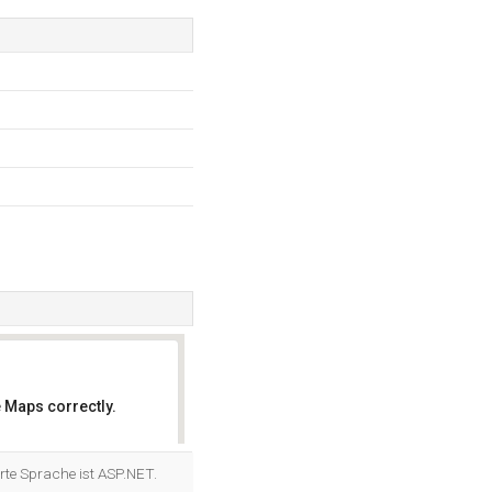
 Maps correctly.
OK
rte Sprache ist ASP.NET.