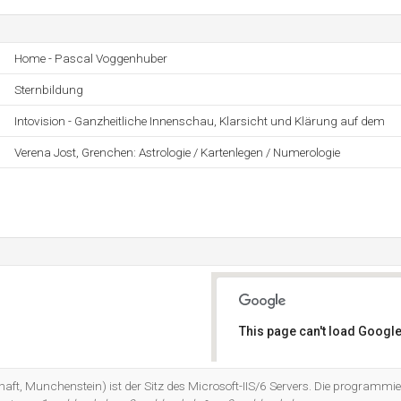
Home - Pascal Voggenhuber
Sternbildung
Intovision - Ganzheitliche Innenschau, Klarsicht und Klärung auf dem
Verena Jost, Grenchen: Astrologie / Kartenlegen / Numerologie
This page can't load Google
Do you own this website?
ft, Munchenstein) ist der Sitz des Microsoft-IIS/6 Servers. Die programmie