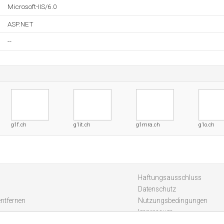
Microsoft-IIS/6.0
ASP.NET
--
g1f.ch
g1it.ch
g1mra.ch
g1o.ch
Haftungsausschluss
Datenschutz
entfernen
Nutzungsbedingungen
Impressum