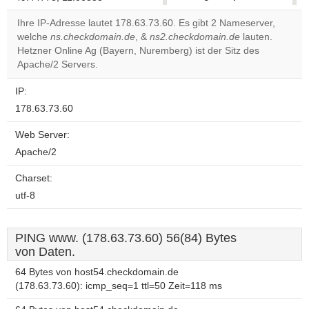
correctly.
Ihre IP-Adresse lautet 178.63.73.60. Es gibt 2 Nameserver,
welche
ns.checkdomain.de
, &
ns2.checkdomain.de
lauten.
Do you
OK
Hetzner Online Ag (Bayern, Nuremberg) ist der Sitz des
own this
website?
Apache/2 Servers.
IP:
178.63.73.60
Web Server:
Apache/2
Charset:
utf-8
PING www. (178.63.73.60) 56(84) Bytes
von Daten.
64 Bytes von host54.checkdomain.de
(178.63.73.60): icmp_seq=1 ttl=50 Zeit=118 ms