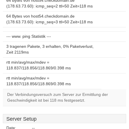
64 Bytes von host54.checkdomain.de
(178.63.73.60): icmp_seq=2 ttl=50 Zeit=118 ms
64 Bytes von host54.checkdomain.de
(178.63.73.60): icmp_seq=3 ttl=50 Zeit=118 ms
--- www. ping Statistik ---
3 tragenen Pakete, 3 erhalten, 0% Paketverlust,
Zeit 2119ms
rtt min/avg/max/mdev =
118.837/118.856/118.869/0.398 ms
rtt min/avg/max/mdev =
118.837/118.856/118.869/0.398 ms
Der Verbindungsversuch zum Server zur Ermittlung der
Geschwindigkeit ist bei 118 ms festgesetzt.
Server Setup
Date:
--