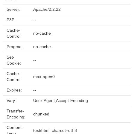
Server:
Apache/2.2.22
P3P:
--
Cache-
no-cache
Control:
Pragma:
no-cache
Set-
--
Cookie:
Cache-
max-age=0
Control:
Expires:
--
Vary:
User-Agent,Accept-Encoding
Transfer-
chunked
Encoding:
Content-
text/html; charset=utf-8
Type: