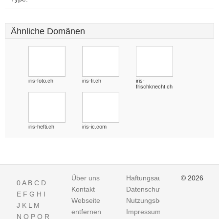
Ähnliche Domänen
iris-foto.ch
iris-fr.ch
iris-
frischknecht.ch
iris-hefti.ch
iris-ic.com
Über uns
Haftungsausschluss
© 2026
0
A
B
C
D
Kontakt
Datenschutz
E
F
G
H
I
Webseite
Nutzungsbedingungen
J
K
L
M
entfernen
Impressum
N
O
P
Q
R