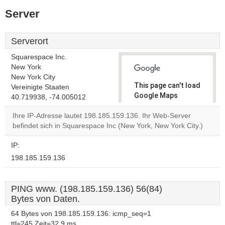
Server
Serverort
Squarespace Inc.
New York
New York City
This page can't load
Vereinigte Staaten
Google Maps
40.719938, -74.005012
correctly.
Ihre IP-Adresse lautet 198.185.159.136. Ihr Web-Server
befindet sich in Squarespace Inc (New York, New York City.)
Do you
OK
own this
website?
IP:
198.185.159.136
PING www. (198.185.159.136) 56(84)
Bytes von Daten.
64 Bytes von 198.185.159.136: icmp_seq=1
ttl=245 Zeit=32.9 ms