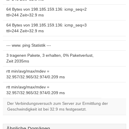
64 Bytes von 198.185.159.136: icmp_seq=2
ttl=244 Zeit=32.9 ms
64 Bytes von 198.185.159.136: icmp_seq=3
ttl=244 Zeit=32.9 ms
--- www. ping Statistik ---
3 tragenen Pakete, 3 erhalten, 0% Paketverlust,
Zeit 2035ms
rtt min/avg/max/mdev =
32.957/32.965/32.974/0.209 ms
rtt min/avg/max/mdev =
32.957/32.965/32.974/0.209 ms
Der Verbindungsversuch zum Server zur Ermittlung der
Geschwindigkeit ist bei 32.9 ms festgesetzt.
Ähnliche Domänen