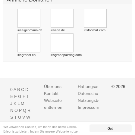
iriseigenmann.ch
irisette.de
irisfootball.com
irisgraber.ch
irisgracepainting.com
Über uns
Haftungsausschluss
© 2026
0
A
B
C
D
Kontakt
Datenschutz
E
F
G
H
I
Webseite
Nutzungsbedingungen
J
K
L
M
entfernen
Impressum
N
O
P
Q
R
S
T
U
V
W
X
Y
Z
Wir verwenden Cookies, um Ihnen das beste Online-
Gut!
Erlebnis zu bieten. Indem Sie unsere Webseite nutzen,