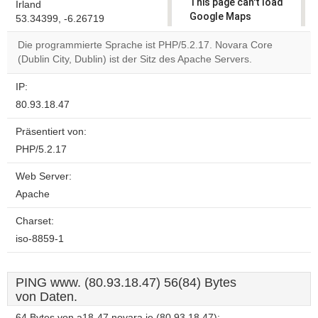
This page can't load
Irland
Google Maps
53.34399, -6.26719
correctly.
Die programmierte Sprache ist PHP/5.2.17. Novara Core
(Dublin City, Dublin) ist der Sitz des Apache Servers.
Do you
OK
own this
website?
IP:
80.93.18.47
Präsentiert von:
PHP/5.2.17
Web Server:
Apache
Charset:
iso-8859-1
PING www. (80.93.18.47) 56(84) Bytes
von Daten.
64 Bytes von a18-47.novara.ie (80.93.18.47):