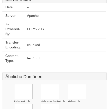
Date:
--
Server:
Apache
X-
Powered-
PHP/5.2.17
By:
Transfer-
chunked
Encoding:
Content-
text/html
Type:
Ähnliche Domänen
irishmusic.ch
irishmusicfestival.ch
irishnet.ch