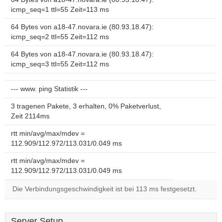
icmp_seq=1 ttl=55 Zeit=113 ms
64 Bytes von a18-47.novara.ie (80.93.18.47):
icmp_seq=2 ttl=55 Zeit=112 ms
64 Bytes von a18-47.novara.ie (80.93.18.47):
icmp_seq=3 ttl=55 Zeit=112 ms
--- www. ping Statistik ---
3 tragenen Pakete, 3 erhalten, 0% Paketverlust,
Zeit 2114ms
rtt min/avg/max/mdev =
112.909/112.972/113.031/0.049 ms
rtt min/avg/max/mdev =
112.909/112.972/113.031/0.049 ms
Die Verbindungsgeschwindigkeit ist bei 113 ms festgesetzt.
Server Setup