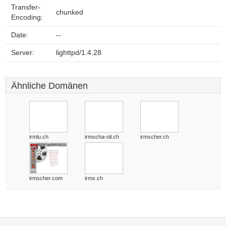
Transfer-
chunked
Encoding:
Date:
--
Server:
lighttpd/1.4.28
Ähnliche Domänen
irmlu.ch
irmscha-oli.ch
irmscher.ch
irmscher.com
irmx.ch