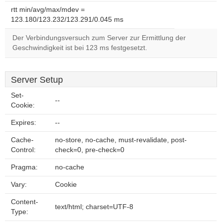
rtt min/avg/max/mdev =
123.180/123.232/123.291/0.045 ms
Der Verbindungsversuch zum Server zur Ermittlung der
Geschwindigkeit ist bei 123 ms festgesetzt.
Server Setup
Set-
--
Cookie:
Expires:
--
Cache-
no-store, no-cache, must-revalidate, post-
Control:
check=0, pre-check=0
Pragma:
no-cache
Vary:
Cookie
Content-
text/html; charset=UTF-8
Type: