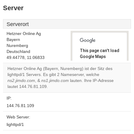
Server
Serverort
Hetzner Online Ag
Bayern
Nuremberg
This page can't load
Deutschland
Google Maps
49.44778, 11.06833
correctly.
Hetzner Online Ag (Bayern, Nuremberg) ist der Sitz des
lighttpd/1 Servers. Es gibt 2 Nameserver, welche
Do you
OK
ns2.jimdo.com
, &
ns1.jimdo.com
lauten. Ihre IP-Adresse
own this
website?
lautet 144.76.81.109.
IP:
144.76.81.109
Web Server:
lighttpd/1