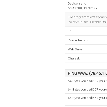
Deutschland
50.47788, 12.37129
Die programmierte Sprache
ns.com
lauten. Hetzner Onl
IP:
Präsentiert von:
Web Server:
Charset:
PING www. (78.46.1.6
64 Bytes von dedi667.your-
64 Bytes von dedi667.your-
64 Bytes von dedi667.your-