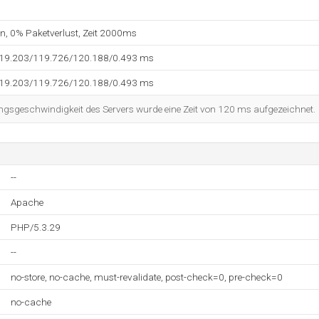
en, 0% Paketverlust, Zeit 2000ms
119.203/119.726/120.188/0.493 ms
119.203/119.726/120.188/0.493 ms
ngsgeschwindigkeit des Servers wurde eine Zeit von 120 ms aufgezeichnet.
--
Apache
PHP/5.3.29
--
no-store, no-cache, must-revalidate, post-check=0, pre-check=0
no-cache