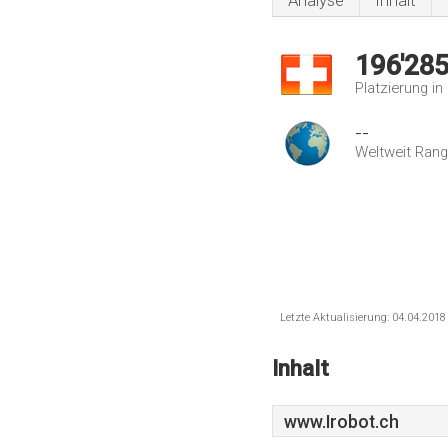
Analyse
Inhalt
196'28
Platzierung i
--
Weltweit Rang
Letzte Aktualisierung: 04.04.201
Inhalt
www.Irobot.ch