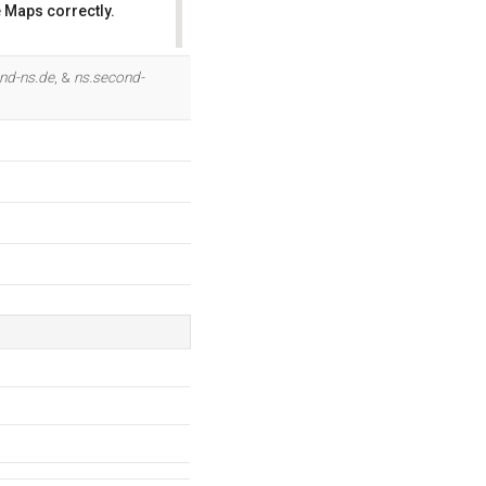
 Maps correctly.
OK
nd-ns.de
, &
ns.second-