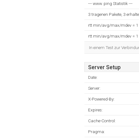
--- www. ping Statistik ---
3 tragenen Pakete, 3 erhalt
rtt min/avg/max/mdev = 
rtt min/avg/max/mdev = 
In einem Test zur Verbindu
Server Setup
Date:
Server:
X-Powered-By:
Expires:
Cache-Control:
Pragma: