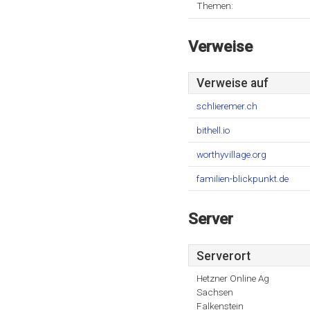
Themen:
Verweise
Verweise auf
schlieremer.ch
bithell.io
worthyvillage.org
familien-blickpunkt.de
Server
Serverort
Hetzner Online Ag
Sachsen
Falkenstein