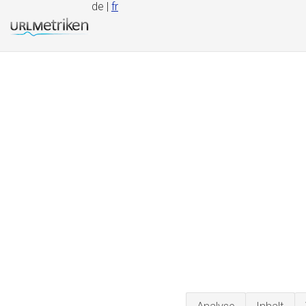
de |
fr