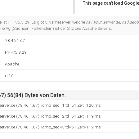
This page can't load Google
Do you own this website?
 ist PHP/5.3.29. Es gibt 3 Nameserver, welche
ns1.your-server.de
,
ns3.seco
ine Ag (Sachsen, Falkenstein) ist der Sitz des Apache Servers.
78.46.1.67
PHP/5.3.29
Apache
utf-8
7) 56(84) Bytes von Daten.
server.de (78.46.1.67): icmp_seq=1 ttl=51 Zeit=120 ms
server.de (78.46.1.67): icmp_seq=2 ttl=51 Zeit=119 ms
server.de (78.46.1.67): icmp_seq=3 ttl=51 Zeit=119 ms