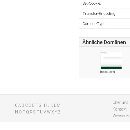
Set-Cookie:
Transfer-Encoding:
Content-Type:
Ähnliche Domänen
irobot.com
Über uns
0
A
B
C
D
E
F
G
H
I
J
K
L
M
Kontakt
N
O
P
Q
R
S
T
U
V
W
X
Y
Z
Webseite 