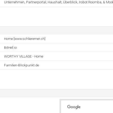
Unternehmen, Partnerportal, Haushalt, Überblick, Irobot Roomba, & Mode
Home [www.schlieremer.ch]
BitHell.io
WORTHY VILLAGE - Home
Familien-Blickpunkt.de