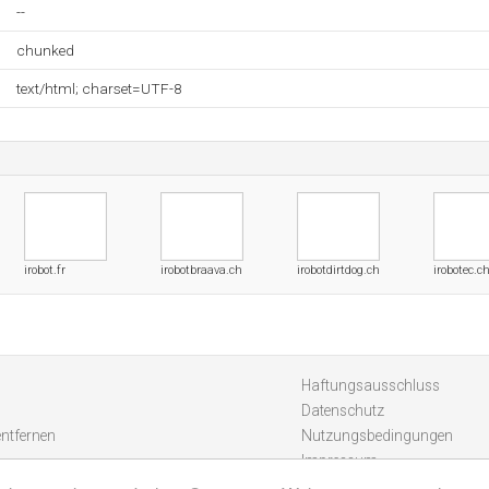
--
chunked
text/html; charset=UTF-8
irobot.fr
irobotbraava.ch
irobotdirtdog.ch
irobotec.c
Haftungsausschluss
Datenschutz
entfernen
Nutzungsbedingungen
Impressum