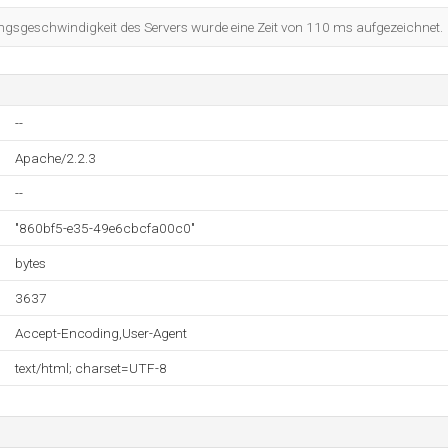
ngsgeschwindigkeit des Servers wurde eine Zeit von 110 ms aufgezeichnet.
--
Apache/2.2.3
--
"860bf5-e35-49e6cbcfa00c0"
bytes
3637
Accept-Encoding,User-Agent
text/html; charset=UTF-8