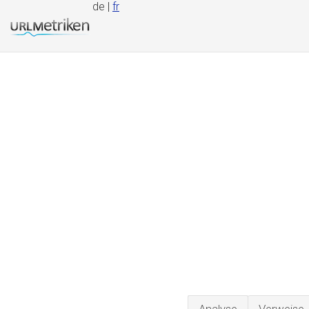
de |
fr