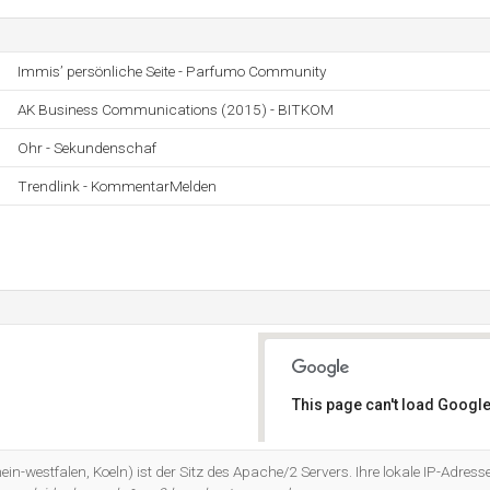
Immis’ persönliche Seite - Parfumo Community
AK Business Communications (2015) - BITKOM
Ohr - Sekundenschaf
Trendlink - KommentarMelden
This page can't load Google
Do you own this website?
-westfalen, Koeln) ist der Sitz des Apache/2 Servers. Ihre lokale IP-Adress