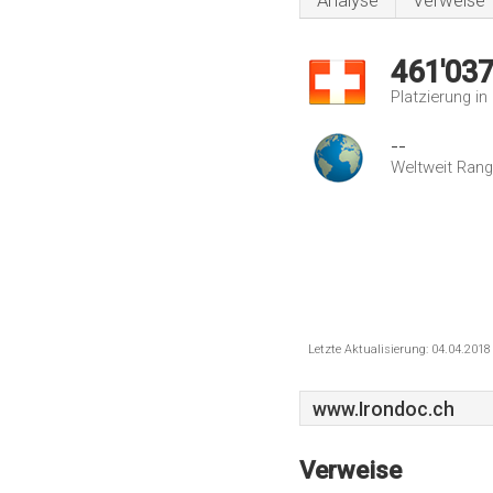
Analyse
Verweise
461'03
Platzierung i
--
Weltweit Rang
Letzte Aktualisierung: 04.04.201
www.Irondoc.ch
Verweise