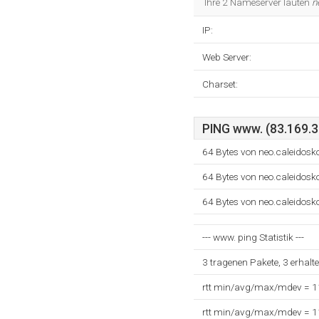
Ihre 2 Nameserver lauten
n
IP:
Web Server:
Charset:
PING www. (83.169.3
64 Bytes von neo.caleidos
64 Bytes von neo.caleidos
64 Bytes von neo.caleidos
--- www. ping Statistik ---
3 tragenen Pakete, 3 erhalt
rtt min/avg/max/mdev = 
rtt min/avg/max/mdev = 