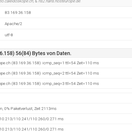
eo.caleidoskope.ch
, &
ns2.hans.hosteurope.de
.
83.169.36.158
Apache/2
utf-8
6.158) 56(84) Bytes von Daten.
kope.ch (83.169.36.158): icmp_seq=1 ttl=54 Zeit=110 ms
kope.ch (83.169.36.158): icmp_seq=2 ttl=54 Zeit=110 ms
kope.ch (83.169.36.158): icmp_seq=3 ttl=54 Zeit=110 ms
en, 0% Paketverlust, Zeit 2113ms
110.213/110.241/110.260/0.271 ms
110.213/110.241/110.260/0.271 ms