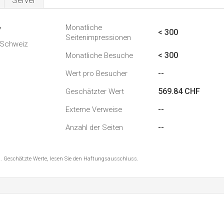
Server
Monatliche
7
< 300
Seitenimpressionen
n Schweiz
< 300
Monatliche Besuche
--
Wert pro Besucher
569.84 CHF
Geschätzter Wert
--
Externe Verweise
--
Anzahl der Seiten
8 . Geschätzte Werte, lesen Sie den Haftungsausschluss.