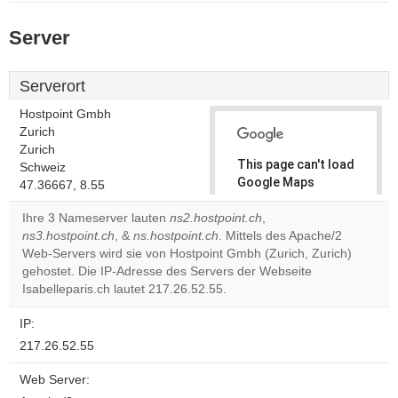
Server
Serverort
Hostpoint Gmbh
Zurich
Zurich
This page can't load
Schweiz
Google Maps
47.36667, 8.55
correctly.
Ihre 3 Nameserver lauten
ns2.hostpoint.ch
,
ns3.hostpoint.ch
, &
ns.hostpoint.ch
. Mittels des Apache/2
Do you
OK
Web-Servers wird sie von Hostpoint Gmbh (Zurich, Zurich)
own this
website?
gehostet. Die IP-Adresse des Servers der Webseite
Isabelleparis.ch lautet 217.26.52.55.
IP:
217.26.52.55
Web Server: