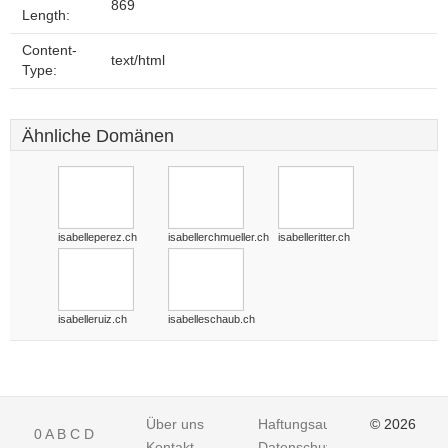
869
Length:
Content-
text/html
Type:
Ähnliche Domänen
isabelleperez.ch
isabellerchmueller.ch
isabelleritter.ch
isabelleruiz.ch
isabelleschaub.ch
Über uns
Haftungsausschluss
© 2026
0
A
B
C
D
Kontakt
Datenschutz