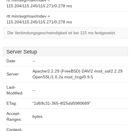
rtt min/avg/max/mdev =
115.204/115.245/115.271/0.278 ms
rtt min/avg/max/mdev =
115.204/115.245/115.271/0.278 ms
Die Verbindungsgeschwindigkeit ist bei 115 ms festgesetzt.
Server Setup
Date:
--
Apache/2.2.29 (FreeBSD) DAV/2 mod_ssl/2.2.29
Server:
OpenSSL/1.0.2a mod_hcgi/0.9.5
Last-
--
Modified:
ETag:
"1d69c31-365-4f25dd5980689"
Accept-
bytes
Ranges:
Content-