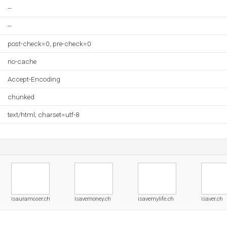
--
--
post-check=0, pre-check=0
no-cache
Accept-Encoding
chunked
text/html; charset=utf-8
isauramoser.ch
isavemoney.ch
isavemylife.ch
isaver.ch