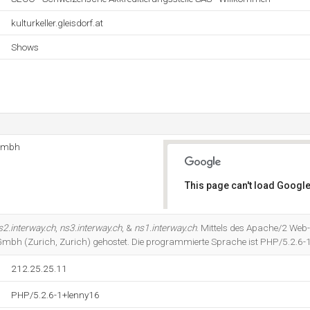
kulturkeller.gleisdorf.at
Shows
 Gmbh
This page can't load Google
Do you own this website?
s2.interway.ch
,
ns3.interway.ch
, &
ns1.interway.ch
. Mittels des Apache/2 Web-
bh (Zurich, Zurich) gehostet. Die programmierte Sprache ist PHP/5.2.6-
212.25.25.11
PHP/5.2.6-1+lenny16