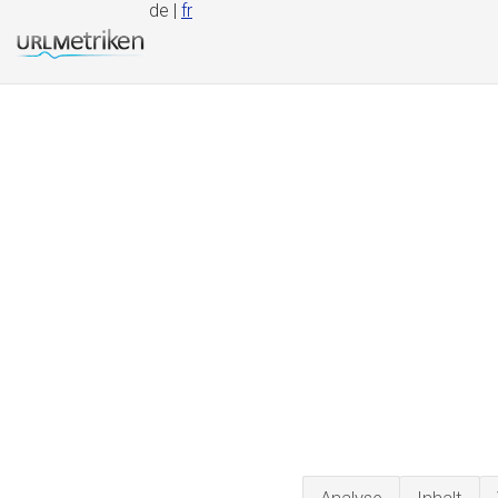
de |
fr