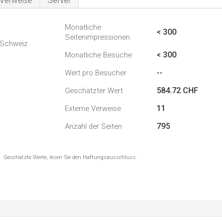
Verweise
Server
Monatliche
1
< 300
Seitenimpressionen
n Schweiz
< 300
Monatliche Besuche
--
Wert pro Besucher
584.72 CHF
Geschätzter Wert
11
Externe Verweise
795
Anzahl der Seiten
8 . Geschätzte Werte, lesen Sie den Haftungsausschluss.