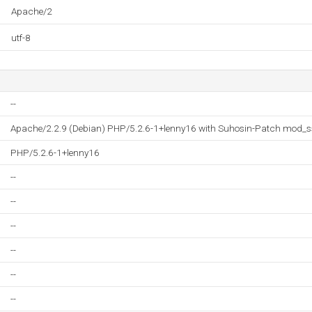
Apache/2
utf-8
--
Apache/2.2.9 (Debian) PHP/5.2.6-1+lenny16 with Suhosin-Patch mod_s
PHP/5.2.6-1+lenny16
--
--
--
--
--
--