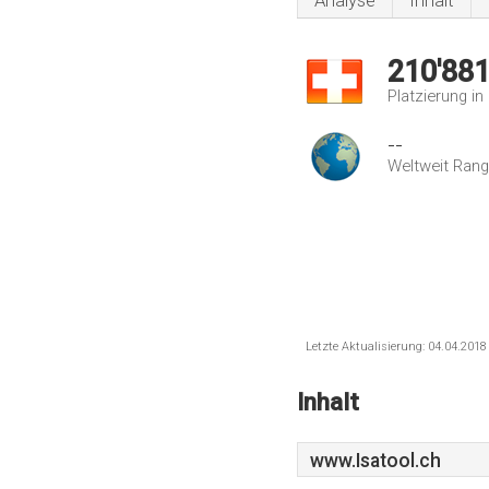
Analyse
Inhalt
210'88
Platzierung i
--
Weltweit Rang
Letzte Aktualisierung: 04.04.201
Inhalt
www.Isatool.ch