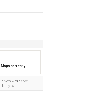
 Maps correctly.
OK
Servers wird sie von
1+lenny16.