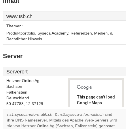
Inhalt
www.Isb.ch
Themen:
Produktportfolio, Syseca Academy, Referenzen, Medien, &
Rechtlicher Hinweis.
Server
Serverort
Hetzner Online Ag
Sachsen
Falkenstein
This page can't load
Deutschland
Google Maps
50.47788, 12.37129
correctly.
ns1.syseca-informatik.ch
, &
ns2.syseca-informatik.ch
sind
ihre DNS Nameserver. Mittels des Apache Web-Servers wird
Do you
OK
sie von Hetzner Online Ag (Sachsen, Falkenstein) gehostet.
own this