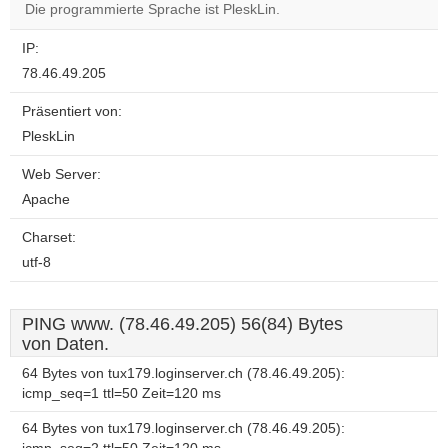
website?
Die programmierte Sprache ist PleskLin.
IP:
78.46.49.205
Präsentiert von:
PleskLin
Web Server:
Apache
Charset:
utf-8
PING www. (78.46.49.205) 56(84) Bytes
von Daten.
64 Bytes von tux179.loginserver.ch (78.46.49.205):
icmp_seq=1 ttl=50 Zeit=120 ms
64 Bytes von tux179.loginserver.ch (78.46.49.205):