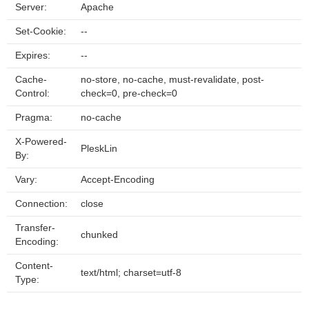
Server:
Apache
Set-Cookie:
--
Expires:
--
Cache-
no-store, no-cache, must-revalidate, post-
Control:
check=0, pre-check=0
Pragma:
no-cache
X-Powered-
PleskLin
By:
Vary:
Accept-Encoding
Connection:
close
Transfer-
chunked
Encoding:
Content-
text/html; charset=utf-8
Type: