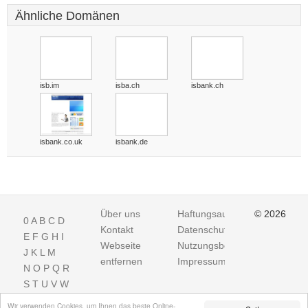
Ähnliche Domänen
isb.im
isba.ch
isbank.ch
isbank.co.uk
isbank.de
Über uns
Haftungsausschluss
© 2026
0
A
B
C
D
Kontakt
Datenschutz
E
F
G
H
I
Webseite
Nutzungsbedingungen
J
K
L
M
entfernen
Impressum
N
O
P
Q
R
S
T
U
V
W
X
Y
Z
Wir verwenden Cookies, um Ihnen das beste Online-