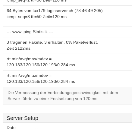
icmp_seq=2 ttl=50 Zeit=120 ms
64 Bytes von tux179.loginserver.ch (78.46.49.205):
icmp_seq=3 ttl=50 Zeit=120 ms
--- www. ping Statistik ---
3 tragenen Pakete, 3 erhalten, 0% Paketverlust,
Zeit 2122ms
rtt min/avg/max/mdev =
120.133/120.156/120.193/0.284 ms
rtt min/avg/max/mdev =
120.133/120.156/120.193/0.284 ms
Die Vermessung der Verbindungsgeschwindigkeit mit dem
Server führte zu einer Festsetzung von 120 ms.
Server Setup
Date:
--