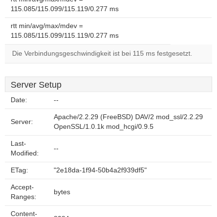
115.085/115.099/115.119/0.277 ms
rtt min/avg/max/mdev =
115.085/115.099/115.119/0.277 ms
Die Verbindungsgeschwindigkeit ist bei 115 ms festgesetzt.
Server Setup
Date:
--
Apache/2.2.29 (FreeBSD) DAV/2 mod_ssl/2.2.29
Server:
OpenSSL/1.0.1k mod_hcgi/0.9.5
Last-
--
Modified:
ETag:
"2e18da-1f94-50b4a2f939df5"
Accept-
bytes
Ranges:
Content-