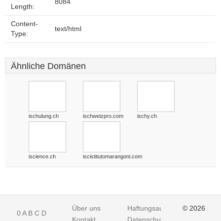
8084
Length:
Content-
text/html
Type:
Ähnliche Domänen
ischulung.ch
ischweizpro.com
ischy.ch
iscience.ch
iscistitutomarangoni.com
Über uns
Haftungsausschluss
© 2026
0
A
B
C
D
Kontakt
Datenschutz