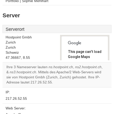
Portfolio | Sophie Mehlhart
Server
Serverort
Hostpoint Gmbh
Zurich
Zurich
This page can't load
Schweiz
Google Maps
47.36667, 8.55
correctly.
Ihre 3 Nameserver lauten
ns.hostpoint.ch
,
ns2.hostpoint.ch
,
&
ns3.hostpoint.ch
. Mittels des Apache/2 Web-Servers wird
Do you
OK
sie von Hostpoint Gmbh (Zurich, Zurich) gehostet. Ihre IP-
own this
website?
Adresse lautet 217.26.52.55.
IP:
217.26.52.55
Web Server: