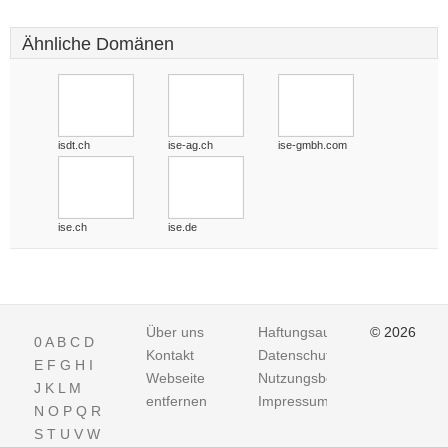
Ähnliche Domänen
isdt.ch
ise-ag.ch
ise-gmbh.com
ise.ch
ise.de
Über uns
Haftungsausschluss
© 2026
0
A
B
C
D
Kontakt
Datenschutz
E
F
G
H
I
Webseite
Nutzungsbedingungen
J
K
L
M
entfernen
Impressum
N
O
P
Q
R
S
T
U
V
W