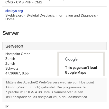
CMS - CMS PHP - CMS
skeldys.org
Skeldys.org - Skeletal Dysplasia Information and Diagnosis -
Home
Server
Serverort
Hostpoint Gmbh
Zurich
Zurich
This page can't load
Schweiz
Google Maps
47.36667, 8.55
correctly.
Mittels des Apache/2 Web-Servers wird sie von Hostpoint
Gmbh (Zurich, Zurich) gehostet. Die programmierte
Do you
OK
Sprache ist PHP/5.4.38. Ihre 3 Nameserver lauten
own this
website?
ns3.hostpoint.ch
,
ns.hostpoint.ch
, &
ns2.hostpoint.ch
.
IP: