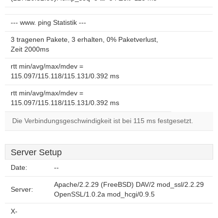
--- www. ping Statistik ---
3 tragenen Pakete, 3 erhalten, 0% Paketverlust,
Zeit 2000ms
rtt min/avg/max/mdev =
115.097/115.118/115.131/0.392 ms
rtt min/avg/max/mdev =
115.097/115.118/115.131/0.392 ms
Die Verbindungsgeschwindigkeit ist bei 115 ms festgesetzt.
Server Setup
Date:
--
Apache/2.2.29 (FreeBSD) DAV/2 mod_ssl/2.2.29
Server:
OpenSSL/1.0.2a mod_hcgi/0.9.5
X-