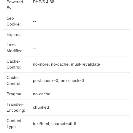
Powered-
PHP/5.4.38
By:
Set-
--
Cookie:
Expires:
--
Last-
--
Modified:
Cache-
no-store, no-cache, must-revalidate
Control:
Cache-
post-check=0, pre-check=0
Control:
Pragma:
no-cache
Transfer-
chunked
Encoding:
Content-
text/html; charset=utf-8
Type: