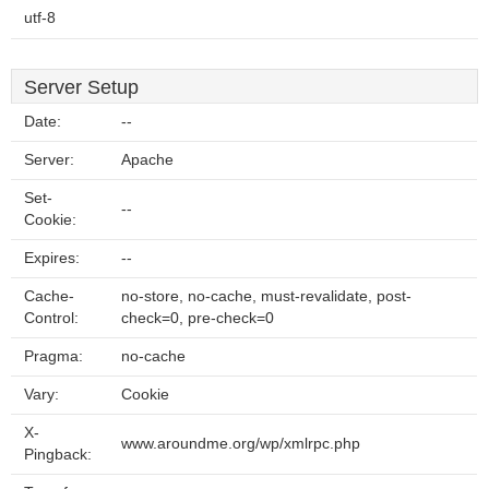
utf-8
Server Setup
Date:
--
Server:
Apache
Set-
--
Cookie:
Expires:
--
Cache-
no-store, no-cache, must-revalidate, post-
Control:
check=0, pre-check=0
Pragma:
no-cache
Vary:
Cookie
X-
www.aroundme.org/wp/xmlrpc.php
Pingback: