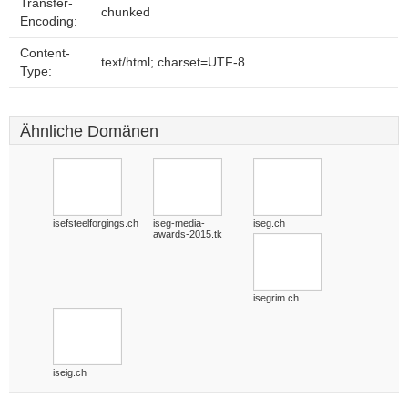
Transfer-
chunked
Encoding:
Content-
text/html; charset=UTF-8
Type:
Ähnliche Domänen
isefsteelforgings.ch
iseg-media-
iseg.ch
awards-2015.tk
isegrim.ch
iseig.ch