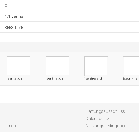
0
1.1 varnish
keep-alive
isental.ch
isenthal.ch
isentress.ch
iseom-fra
Haftungsausschluss
Datenschutz
entfernen
Nutzungsbedingungen
Impressum