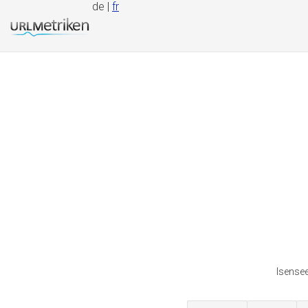
de |
fr
Isensee