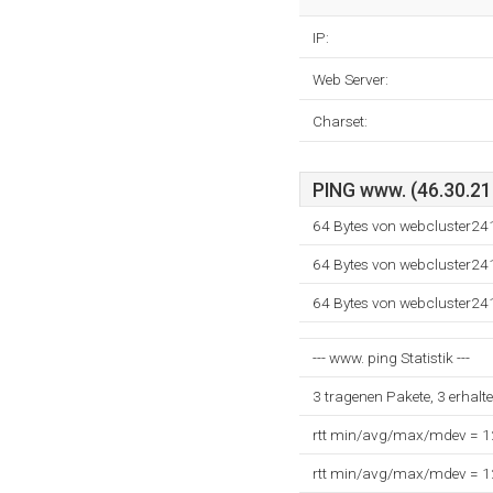
IP:
Web Server:
Charset:
PING www. (46.30.21
64 Bytes von webcluster24
64 Bytes von webcluster24
64 Bytes von webcluster24
--- www. ping Statistik ---
3 tragenen Pakete, 3 erhalt
rtt min/avg/max/mdev = 
rtt min/avg/max/mdev = 