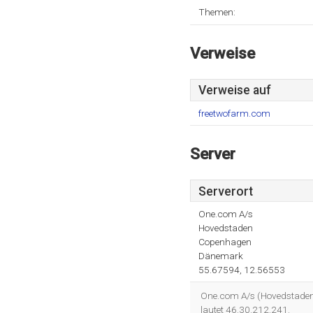
Themen:
Verweise
Verweise auf
freetwofarm.com
Server
Serverort
One.com A/s
Hovedstaden
Copenhagen
Dänemark
55.67594, 12.56553
One.com A/s (Hovedstaden, 
lautet 46.30.212.241.