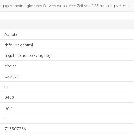
ngsgeschwindigkeit des Servers wurde eine Zeit von 125 ms aufgezeichnet.
Apache
default.sv.shtml
negotiate,accept-language
choice
text/html
sv
9400
bytes
--
715507266