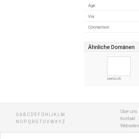
Age:
Via:
Connection:
Ähnliche Domänen
isensi.ch
Über uns
0
A
B
C
D
E
F
G
H
I
J
K
L
M
Kontakt
N
O
P
Q
R
S
T
U
V
W
X
Y
Z
Webseite 