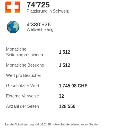
74'725
Platzierung in Schweiz
4'380'626
Weltweit Rang
Monatliche
1'512
Seitenimpressionen
1'512
Monatliche Besuche
--
Wert pro Besucher
1'745.08 CHF
Geschätzter Wert
32
Externe Verweise
128'550
Anzahl der Seiten
Letzte Aktualisierung: 04.04.2018 . Geschätzte Werte, lesen Sie den