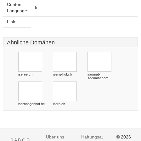
Content-
fr
Language:
Link:
Ähnliche Domänen
iseree.ch
iserig-hof.ch
isermat-
secamat.com
isernhagenhof.de
isero.ch
Über uns
Haftungsausschluss
© 2026
0
A
B
C
D