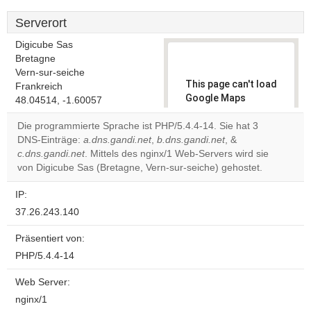
Serverort
Digicube Sas
Bretagne
Vern-sur-seiche
This page can't load
Frankreich
Google Maps
48.04514, -1.60057
correctly.
Die programmierte Sprache ist PHP/5.4.4-14. Sie hat 3
DNS-Einträge:
a.dns.gandi.net
,
b.dns.gandi.net
, &
Do you
OK
c.dns.gandi.net
. Mittels des nginx/1 Web-Servers wird sie
own this
website?
von Digicube Sas (Bretagne, Vern-sur-seiche) gehostet.
IP:
37.26.243.140
Präsentiert von:
PHP/5.4.4-14
Web Server:
nginx/1