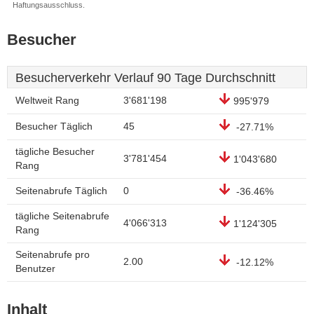
Haftungsausschluss.
Besucher
Besucherverkehr Verlauf 90 Tage Durchschnitt
Weltweit Rang
3'681'198
995'979
Besucher Täglich
45
-27.71%
tägliche Besucher
3'781'454
1'043'680
Rang
Seitenabrufe Täglich
0
-36.46%
tägliche Seitenabrufe
4'066'313
1'124'305
Rang
Seitenabrufe pro
2.00
-12.12%
Benutzer
Inhalt