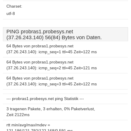
Charset:
utf-8
PING probras1.probesys.net
(37.26.243.140) 56(84) Bytes von Daten.
64 Bytes von probras1.probesys.net
(37.26.243.140): icmp_seq=1 ttl=45 Zeit=122 ms
64 Bytes von probras1.probesys.net
(37.26.243.140): icmp_seq=2 ttl=45 Zeit=121 ms
64 Bytes von probras1.probesys.net
(37.26.243.140): icmp_seq=3 ttl=45 Zeit=122 ms
--- probras1.probesys.net ping Statistik ---
3 tragenen Pakete, 3 erhalten, 0% Paketverlust,
Zeit 2122ms
rtt min/avg/max/mdev =
121.186/121.792/122.168/0.591 ms