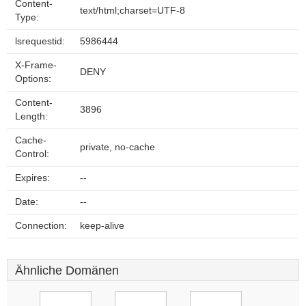
Content-
text/html;charset=UTF-8
Type:
lsrequestid:
5986444
X-Frame-
DENY
Options:
Content-
3896
Length:
Cache-
private, no-cache
Control:
Expires:
--
Date:
--
Connection:
keep-alive
Ähnliche Domänen