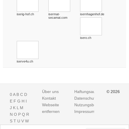
iserig-hof.ch
isermat-
isernhagenhof.de
secamat.com
isero.ch
iserve4u.ch
Über uns
Haftungsausschluss
© 2026
0
A
B
C
D
Kontakt
Datenschutz
E
F
G
H
I
Webseite
Nutzungsbedingungen
J
K
L
M
entfernen
Impressum
N
O
P
Q
R
S
T
U
V
W
X
Y
Z