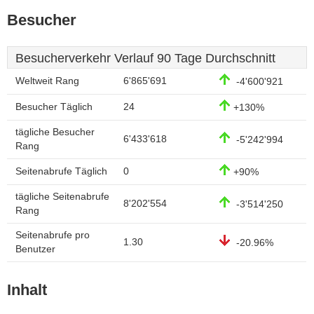
Besucher
Besucherverkehr Verlauf 90 Tage Durchschnitt
Weltweit Rang
6'865'691
-4'600'921
Besucher Täglich
24
+130%
tägliche Besucher
6'433'618
-5'242'994
Rang
Seitenabrufe Täglich
0
+90%
tägliche Seitenabrufe
8'202'554
-3'514'250
Rang
Seitenabrufe pro
1.30
-20.96%
Benutzer
Inhalt