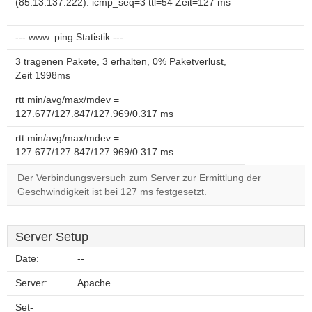
(85.13.137.222): icmp_seq=3 ttl=54 Zeit=127 ms
--- www. ping Statistik ---
3 tragenen Pakete, 3 erhalten, 0% Paketverlust,
Zeit 1998ms
rtt min/avg/max/mdev =
127.677/127.847/127.969/0.317 ms
rtt min/avg/max/mdev =
127.677/127.847/127.969/0.317 ms
Der Verbindungsversuch zum Server zur Ermittlung der
Geschwindigkeit ist bei 127 ms festgesetzt.
Server Setup
Date:
--
Server:
Apache
Set-