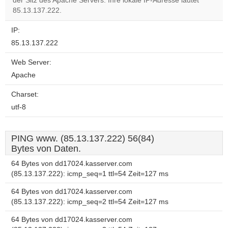
der Sitz des Apache Servers. Ihre lokale IP-Adresse lautet
Do you
OK
85.13.137.222.
own this
website?
IP:
85.13.137.222
Web Server:
Apache
Charset:
utf-8
PING www. (85.13.137.222) 56(84)
Bytes von Daten.
64 Bytes von dd17024.kasserver.com
(85.13.137.222): icmp_seq=1 ttl=54 Zeit=127 ms
64 Bytes von dd17024.kasserver.com
(85.13.137.222): icmp_seq=2 ttl=54 Zeit=127 ms
64 Bytes von dd17024.kasserver.com