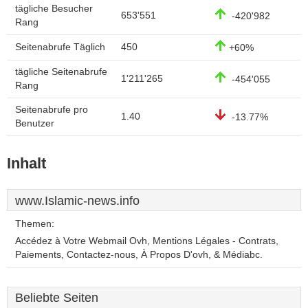
tägliche Besucher
653'551
-420'982
Rang
Seitenabrufe Täglich
450
+60%
tägliche Seitenabrufe
1'211'265
-454'055
Rang
Seitenabrufe pro
1.40
-13.77%
Benutzer
Inhalt
www.Islamic-news.info
Themen:
Accédez à Votre Webmail Ovh, Mentions Légales - Contrats,
Paiements, Contactez-nous, À Propos D'ovh, & Médiabc.
Beliebte Seiten