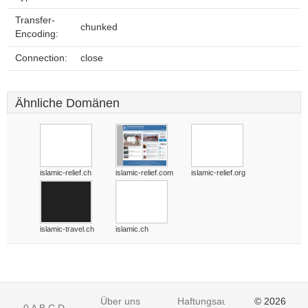
Transfer-
chunked
Encoding:
Connection:
close
Ähnliche Domänen
islamic-relief.ch
islamic-relief.com
islamic-relief.org
islamic-travel.ch
islamic.ch
Über uns
Haftungsausschluss
© 2026