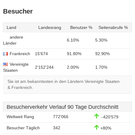
Besucher
Land
Landesrang
Benutzer %
Seitenabrufe %
andere
6.10%
5.30%
Länder
Frankreich
15'674
91.80%
92.90%
Vereinigte
2'152'244
2.00%
1.70%
Staaten
Sie ist am bekanntesten in den Ländern Vereinigte Staaten
& Frankreich.
Besucherverkehr Verlauf 90 Tage Durchschnitt
Weltweit Rang
772'066
-420'579
Besucher Täglich
342
+80%