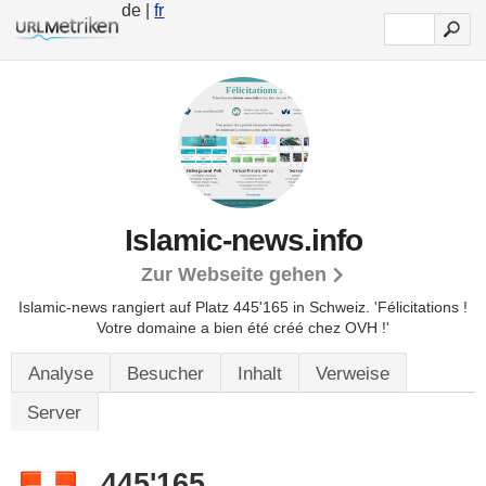
de |
fr
Islamic-news.info
Zur Webseite gehen
Islamic-news rangiert auf Platz 445'165 in Schweiz.
'Félicitations !
Votre domaine a bien été créé chez OVH !'
Analyse
Besucher
Inhalt
Verweise
Server
445'165