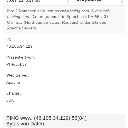
50.69421, 3.17456
correctly.
Ihre 2 Nameserver lauten
ns.cwi-hosting.com
, &
dns.cwi-
hosting.com
. Die programmierte Sprache ist PHP/5.4.37.
Do you
OK
Ovh Sas (Nord-pas-de-calais, Roubaix) ist der Sitz des
own this
website?
Apache Servers.
IP:
46.105.34.129
Präsentiert von:
PHP/5.4.37
Web Server:
Apache
Charset:
utf-8
PING www. (46.105.34.129) 56(84)
Bytes von Daten.