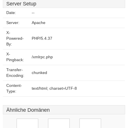
Server Setup
Date:
--
Server:
Apache
X-
Powered-
PHP/5.4.37
By:
X-
/xmlrpc.php
Pingback:
Transfer-
chunked
Encoding:
Content-
text/html; charset=UTF-8
Type:
Ähnliche Domänen