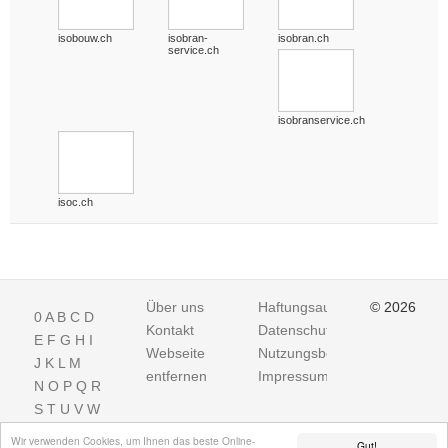
isobouw.ch
isobran-
isobran.ch
service.ch
isobranservice.ch
isoc.ch
Über uns
Haftungsausschluss
© 2026
0
A
B
C
D
Kontakt
Datenschutz
E
F
G
H
I
Webseite
Nutzungsbedingungen
J
K
L
M
entfernen
Impressum
N
O
P
Q
R
S
T
U
V
W
X
Y
Z
Wir verwenden Cookies, um Ihnen das beste Online-
Gut!