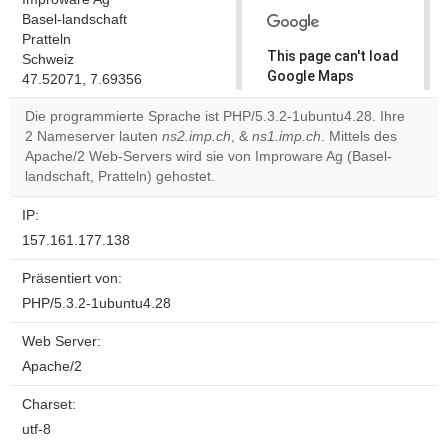
Basel-landschaft
Pratteln
This page can't load
Schweiz
Google Maps
47.52071, 7.69356
correctly.
Die programmierte Sprache ist PHP/5.3.2-1ubuntu4.28. Ihre
2 Nameserver lauten
ns2.imp.ch
, &
ns1.imp.ch
. Mittels des
Do you
OK
Apache/2 Web-Servers wird sie von Improware Ag (Basel-
own this
website?
landschaft, Pratteln) gehostet.
IP:
157.161.177.138
Präsentiert von:
PHP/5.3.2-1ubuntu4.28
Web Server:
Apache/2
Charset:
utf-8