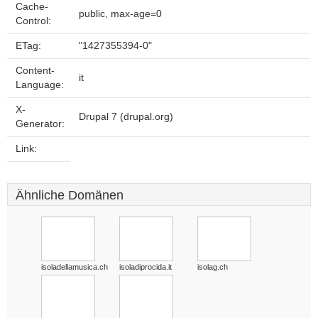
Cache-
public, max-age=0
Control:
ETag:
"1427355394-0"
Content-
it
Language:
X-
Drupal 7 (drupal.org)
Generator:
Link:
Ähnliche Domänen
isoladellamusica.ch
isoladiprocida.it
isolag.ch