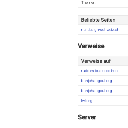
Themen:
Beliebte Seiten
naildesign-schweiz.ch
Verweise
Verweise auf
ruddies.business.t-onl..
banjohangout.org
banjohangout.org
lwl.org
Server