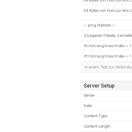
64 Bytes von host.sui-dns.
64 Bytes von host.sui-dns.
--- ping Statistik ---
3 tragenen Pakete, 3 erhalt
rtt min/avg/max/mdev = 
rtt min/avg/max/mdev = 
In einem Test zur Verbindu
Server Setup
Server:
Date:
Content-Type:
Content-Length: