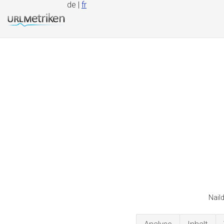
de |
fr
Nail