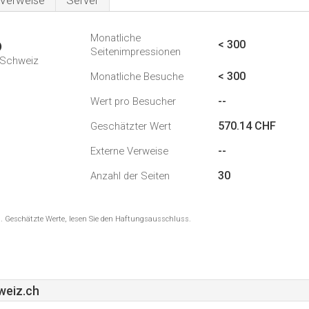
Verweise
Server
Monatliche
6
< 300
Seitenimpressionen
n Schweiz
< 300
Monatliche Besuche
--
Wert pro Besucher
570.14 CHF
Geschätzter Wert
--
Externe Verweise
30
Anzahl der Seiten
8 . Geschätzte Werte, lesen Sie den Haftungsausschluss.
weiz.ch