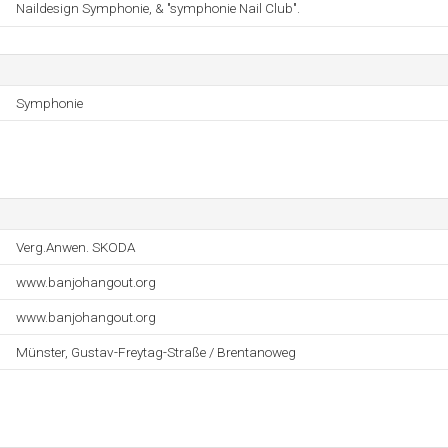
Naildesign Symphonie, & "symphonie Nail Club".
Symphonie
Verg.Anwen. SKODA
www.banjohangout.org
www.banjohangout.org
Münster, Gustav-Freytag-Straße / Brentanoweg