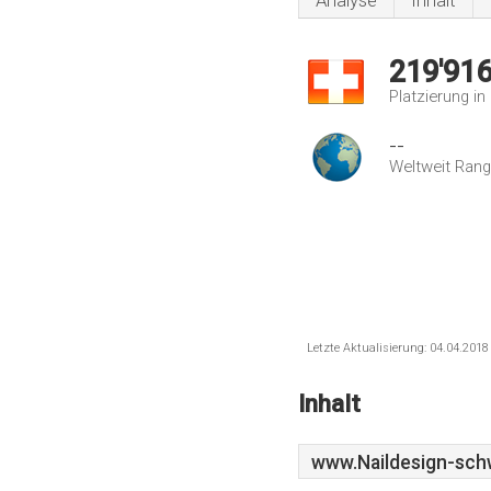
Analyse
Inhalt
219'91
Platzierung i
--
Weltweit Rang
Letzte Aktualisierung: 04.04.201
Inhalt
www.Naildesign-sch