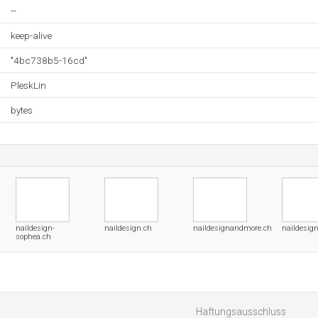
--
keep-alive
"4bc738b5-16cd"
PleskLin
bytes
naildesign-
naildesign.ch
naildesignandmore.ch
naildesig
sophea.ch
Haftungsausschluss