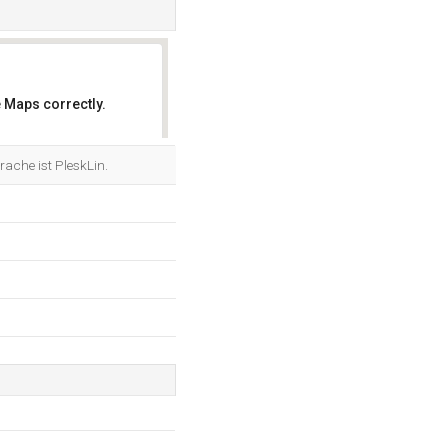
 Maps correctly.
OK
rache ist PleskLin.