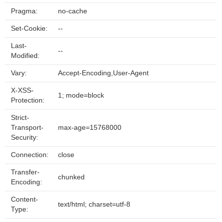
Pragma:
no-cache
Set-Cookie:
--
Last-
--
Modified:
Vary:
Accept-Encoding,User-Agent
X-XSS-
1; mode=block
Protection:
Strict-
Transport-
max-age=15768000
Security:
Connection:
close
Transfer-
chunked
Encoding:
Content-
text/html; charset=utf-8
Type: