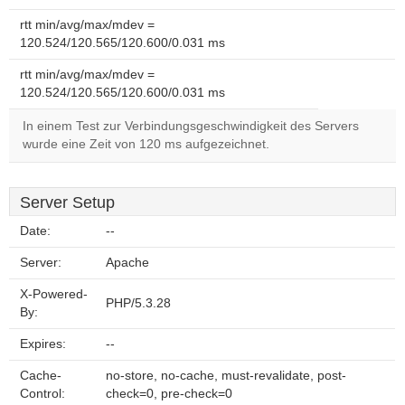
rtt min/avg/max/mdev =
120.524/120.565/120.600/0.031 ms
rtt min/avg/max/mdev =
120.524/120.565/120.600/0.031 ms
In einem Test zur Verbindungsgeschwindigkeit des Servers
wurde eine Zeit von 120 ms aufgezeichnet.
Server Setup
Date:
--
Server:
Apache
X-Powered-
PHP/5.3.28
By:
Expires:
--
Cache-
no-store, no-cache, must-revalidate, post-
Control:
check=0, pre-check=0