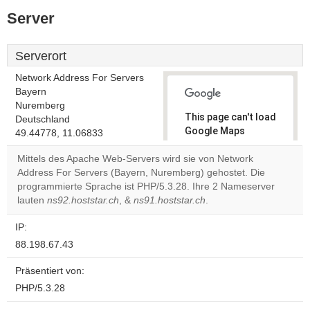
Server
Serverort
Network Address For Servers
Bayern
Nuremberg
This page can't load
Deutschland
Google Maps
49.44778, 11.06833
correctly.
Mittels des Apache Web-Servers wird sie von Network
Address For Servers (Bayern, Nuremberg) gehostet. Die
Do you
OK
programmierte Sprache ist PHP/5.3.28. Ihre 2 Nameserver
own this
website?
lauten
ns92.hoststar.ch
, &
ns91.hoststar.ch
.
IP:
88.198.67.43
Präsentiert von:
PHP/5.3.28