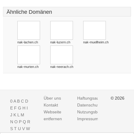
Ähnliche Domänen
nak-lachen.ch
nak-luzern.ch
nak-muellheim.ch
nak-murten.ch
nak-neerach.ch
Über uns
Haftungsausschluss
© 2026
0
A
B
C
D
Kontakt
Datenschutz
E
F
G
H
I
Webseite
Nutzungsbedingungen
J
K
L
M
entfernen
Impressum
N
O
P
Q
R
S
T
U
V
W