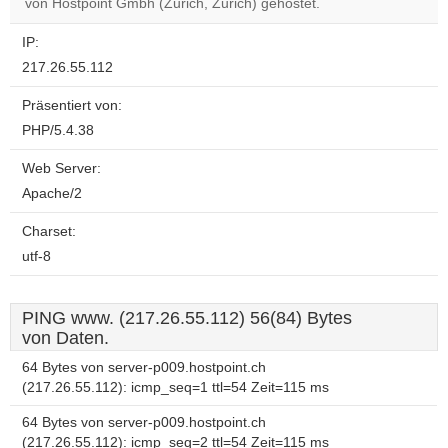
website?
von Hostpoint Gmbh (Zurich, Zurich) gehostet.
IP:
217.26.55.112
Präsentiert von:
PHP/5.4.38
Web Server:
Apache/2
Charset:
utf-8
PING www. (217.26.55.112) 56(84) Bytes
von Daten.
64 Bytes von server-p009.hostpoint.ch
(217.26.55.112): icmp_seq=1 ttl=54 Zeit=115 ms
64 Bytes von server-p009.hostpoint.ch
(217.26.55.112): icmp_seq=2 ttl=54 Zeit=115 ms