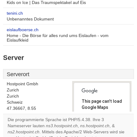
Kids on Ice | Das Traumspektakel auf Eis
tenini.ch
Unbenanntes Dokument
eislaufboerse.ch
Home - Die Börse für alles rund ums Eislaufen - vom
Eislaufkleid
Server
Serverort
Hostpoint Gmbh
Zurich
Zurich
This page can't load
Schweiz
Google Maps
47.36667, 8.55
correctly.
Die programmierte Sprache ist PHP/5.4.38. Ihre 3
Nameserver lauten
ns3.hostpoint.ch
,
ns.hostpoint.ch
, &
Do you
OK
ns2.hostpoint.ch
. Mittels des Apache/2 Web-Servers wird sie
own this