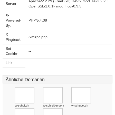
Apache/2.2.29 (FreeBSD) DAV/2 mod_ssl/2.2.29
Server:
OpenSSL/1.0.1k mod_hcgi/0.9.5
X-
Powered-
PHP/5.4.38
By:
X-
/xmlrpc.php
Pingback:
Set-
--
Cookie:
Link:
Ähnliche Domänen
w-scholl.ch
w-schreiber.com
w-schudel.ch