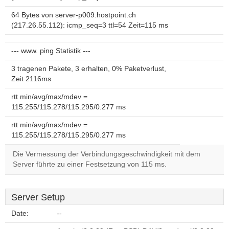
64 Bytes von server-p009.hostpoint.ch
(217.26.55.112): icmp_seq=3 ttl=54 Zeit=115 ms
--- www. ping Statistik ---
3 tragenen Pakete, 3 erhalten, 0% Paketverlust,
Zeit 2116ms
rtt min/avg/max/mdev =
115.255/115.278/115.295/0.277 ms
rtt min/avg/max/mdev =
115.255/115.278/115.295/0.277 ms
Die Vermessung der Verbindungsgeschwindigkeit mit dem
Server führte zu einer Festsetzung von 115 ms.
Server Setup
Date:
--