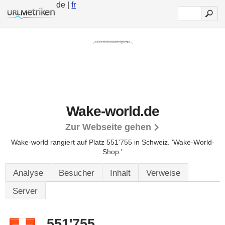
de |
fr
Wake-world.de
Zur Webseite gehen
Wake-world rangiert auf Platz 551'755 in Schweiz.
'Wake-World-
Shop.'
Analyse
Besucher
Inhalt
Verweise
Server
551'755