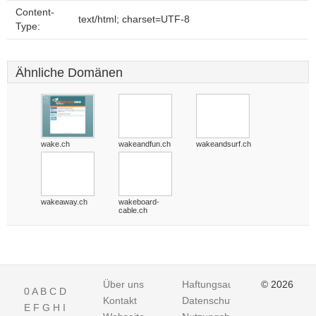
Content-
text/html; charset=UTF-8
Type:
Ähnliche Domänen
wake.ch
wakeandfun.ch
wakeandsurf.ch
wakeaway.ch
wakeboard-
cable.ch
Über uns
Haftungsausschluss
© 2026
0
A
B
C
D
Kontakt
Datenschutz
E
F
G
H
I