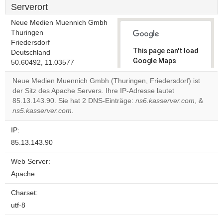
Serverort
Neue Medien Muennich Gmbh
Thuringen
Friedersdorf
This page can't load
Deutschland
Google Maps
50.60492, 11.03577
correctly.
Neue Medien Muennich Gmbh (Thuringen, Friedersdorf) ist
der Sitz des Apache Servers. Ihre IP-Adresse lautet
Do you
OK
85.13.143.90. Sie hat 2 DNS-Einträge:
ns6.kasserver.com
own this
, &
website?
ns5.kasserver.com
.
IP:
85.13.143.90
Web Server:
Apache
Charset:
utf-8