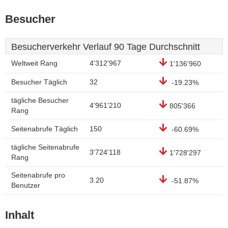
Besucher
Besucherverkehr Verlauf 90 Tage Durchschnitt
Weltweit Rang
4'312'967
1'136'960
Besucher Täglich
32
-19.23%
tägliche Besucher
4'961'210
805'366
Rang
Seitenabrufe Täglich
150
-60.69%
tägliche Seitenabrufe
3'724'118
1'728'297
Rang
Seitenabrufe pro
3.20
-51.87%
Benutzer
Inhalt