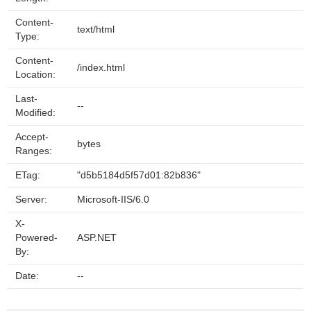
Content-
text/html
Type:
Content-
/index.html
Location:
Last-
--
Modified:
Accept-
bytes
Ranges:
ETag:
"d5b5184d5f57d01:82b836"
Server:
Microsoft-IIS/6.0
X-
Powered-
ASP.NET
By:
Date:
--