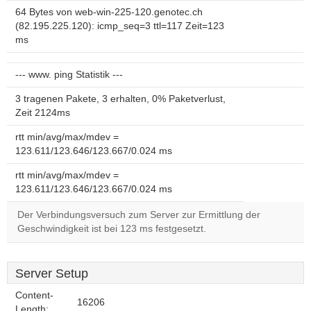
64 Bytes von web-win-225-120.genotec.ch
(82.195.225.120): icmp_seq=3 ttl=117 Zeit=123
ms
--- www. ping Statistik ---
3 tragenen Pakete, 3 erhalten, 0% Paketverlust,
Zeit 2124ms
rtt min/avg/max/mdev =
123.611/123.646/123.667/0.024 ms
rtt min/avg/max/mdev =
123.611/123.646/123.667/0.024 ms
Der Verbindungsversuch zum Server zur Ermittlung der
Geschwindigkeit ist bei 123 ms festgesetzt.
Server Setup
Content-
16206
Length: