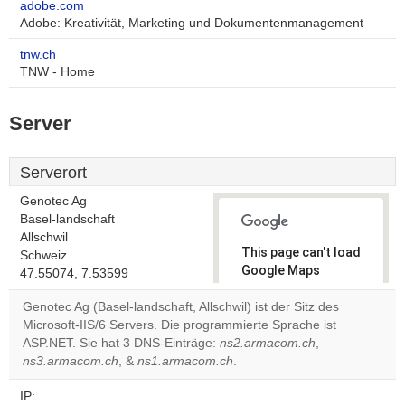
adobe.com
Adobe: Kreativität, Marketing und Dokumentenmanagement
tnw.ch
TNW - Home
Server
Serverort
Genotec Ag
Basel-landschaft
Allschwil
This page can't load
Schweiz
Google Maps
47.55074, 7.53599
correctly.
Genotec Ag (Basel-landschaft, Allschwil) ist der Sitz des
Microsoft-IIS/6 Servers. Die programmierte Sprache ist
Do you
OK
ASP.NET. Sie hat 3 DNS-Einträge:
ns2.armacom.ch
own this
,
website?
ns3.armacom.ch
, &
ns1.armacom.ch
.
IP: