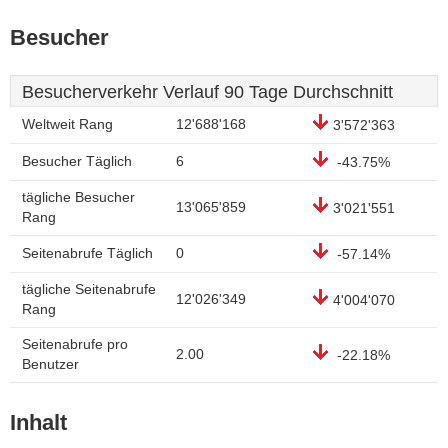
Besucher
Besucherverkehr Verlauf 90 Tage Durchschnitt
Weltweit Rang
12'688'168
3'572'363
Besucher Täglich
6
-43.75%
tägliche Besucher
13'065'859
3'021'551
Rang
Seitenabrufe Täglich
0
-57.14%
tägliche Seitenabrufe
12'026'349
4'004'070
Rang
Seitenabrufe pro
2.00
-22.18%
Benutzer
Inhalt