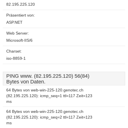
82.195.225.120
Präsentiert von:
ASP.NET
Web Server:
Microsoft-IIS/6
Charset:
iso-8859-1
PING www. (82.195.225.120) 56(84)
Bytes von Daten.
64 Bytes von web-win-225-120.genotec.ch
(82.195.225.120): icmp_seq=1 ttl=117 Zeit=123
ms
64 Bytes von web-win-225-120.genotec.ch
(82.195.225.120): icmp_seq=2 ttl=117 Zeit=123
ms