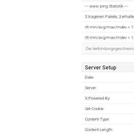
--- www. ping Statistik ---
3 tragenen Pakete, 3 erhalt
rtt min/avg/max/mdev = 
rtt min/avg/max/mdev = 
Die Verbindungsgeschwindig
Server Setup
Date:
Server:
X-Powered-By:
Set-Cookie:
Content-Type:
Content-Length: