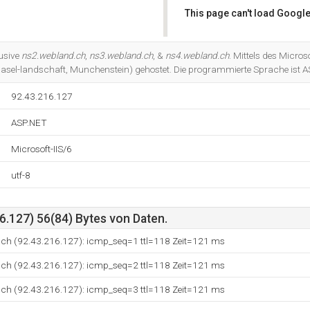
This page can't load Google
Do you own this website?
lusive
ns2.webland.ch
,
ns3.webland.ch
, &
ns4.webland.ch
. Mittels des Micros
Basel-landschaft, Munchenstein) gehostet. Die programmierte Sprache ist A
92.43.216.127
ASP.NET
Microsoft-IIS/6
utf-8
6.127) 56(84) Bytes von Daten.
.ch (92.43.216.127): icmp_seq=1 ttl=118 Zeit=121 ms
.ch (92.43.216.127): icmp_seq=2 ttl=118 Zeit=121 ms
.ch (92.43.216.127): icmp_seq=3 ttl=118 Zeit=121 ms