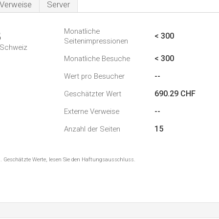
Verweise
Server
Monatliche
8
< 300
Seitenimpressionen
n Schweiz
< 300
Monatliche Besuche
--
Wert pro Besucher
690.29 CHF
Geschätzter Wert
--
Externe Verweise
15
Anzahl der Seiten
8 . Geschätzte Werte, lesen Sie den Haftungsausschluss.