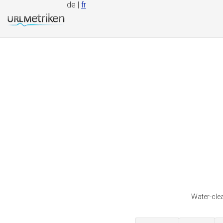
de |
fr
Water-clea