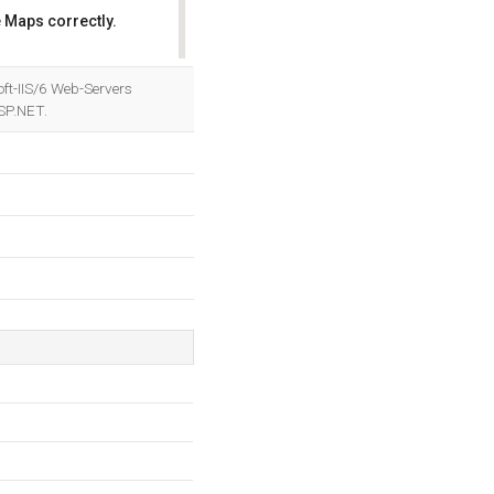
 Maps correctly.
OK
oft-IIS/6 Web-Servers
SP.NET.