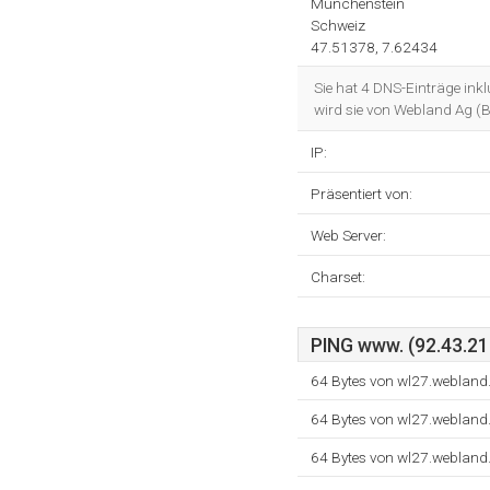
Munchenstein
Schweiz
47.51378, 7.62434
Sie hat 4 DNS-Einträge ink
wird sie von Webland Ag (
IP:
Präsentiert von:
Web Server:
Charset:
PING www. (92.43.21
64 Bytes von wl27.webland
64 Bytes von wl27.webland
64 Bytes von wl27.webland