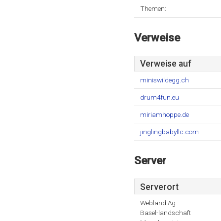
Themen:
Verweise
Verweise auf
miniswildegg.ch
drum4fun.eu
miriamhoppe.de
jinglingbabyllc.com
Server
Serverort
Webland Ag
Basel-landschaft