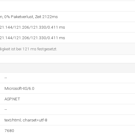
en, 0% Paketverlust, Zeit 2122ms
121.144/121.206/121.330/0.411 ms
121.144/121.206/121.330/0.411 ms
keit ist bei 121 ms festgesetzt.
--
Microsoft-IIS/6.0
ASP.NET
--
text/html; charset=utf-8
7680